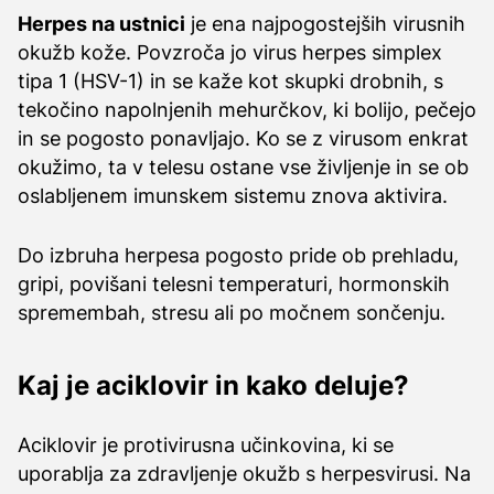
Herpes na ustnici
je ena najpogostejših virusnih
okužb kože. Povzroča jo virus herpes simplex
tipa 1 (HSV-1) in se kaže kot skupki drobnih, s
tekočino napolnjenih mehurčkov, ki bolijo, pečejo
in se pogosto ponavljajo. Ko se z virusom enkrat
okužimo, ta v telesu ostane vse življenje in se ob
oslabljenem imunskem sistemu znova aktivira.
Do izbruha herpesa pogosto pride ob prehladu,
gripi, povišani telesni temperaturi, hormonskih
spremembah, stresu ali po močnem sončenju.
Kaj je aciklovir in kako deluje?
Aciklovir je protivirusna učinkovina, ki se
uporablja za zdravljenje okužb s herpesvirusi. Na