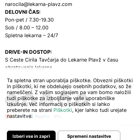
narocila@lekarna-plavz.com
DELOVNI ČAS:
Pon-pet / 7.30-19.30
Sob / 8.00 – 12.00
Spletna lekarna – 24/7
DRIVE-IN DOSTOP:
S Ceste Cirila Tavčarja
do Lekarne Plavž v času
obratovanja lekarne
Ta spletna stran uporablja piškotke. Obvezni piškotki
in piškotki, ki ne obdelujejo osebnih podatkov, so že
nameščeni. Z vašim soglasjem pa vam bomo naložili
tudi piškotke za izboljšanje vaše uporabniške
izkušnje. Več informacij o piškotkih si lahko
preberete na strani
Piškotki
, kjer lahko tudi urejate
nastavitve.
Izberi vse in zapri
Spremeni nastavitve
Avtor:
Pogoji poslovanja
Zasebnost in piškoti