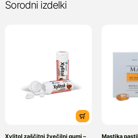
Sorodni izdelki
Xylitol zaščitni žvečilni gumi –
Mastika pasti