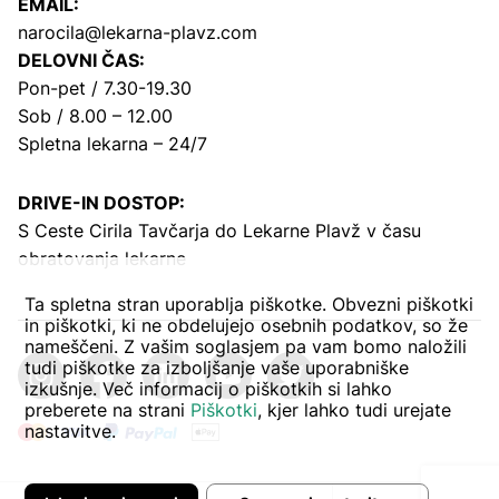
EMAIL:
narocila@lekarna-plavz.com
DELOVNI ČAS:
Pon-pet / 7.30-19.30
Sob / 8.00 – 12.00
Spletna lekarna – 24/7
DRIVE-IN DOSTOP:
S Ceste Cirila Tavčarja
do Lekarne Plavž v času
obratovanja lekarne
Ta spletna stran uporablja piškotke. Obvezni piškotki
in piškotki, ki ne obdelujejo osebnih podatkov, so že
nameščeni. Z vašim soglasjem pa vam bomo naložili
tudi piškotke za izboljšanje vaše uporabniške
izkušnje. Več informacij o piškotkih si lahko
preberete na strani
Piškotki
, kjer lahko tudi urejate
nastavitve.