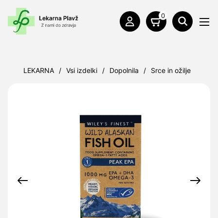
0
LEKARNA
/
Vsi izdelki
/
Dopolnila
/
Srce in ožilje