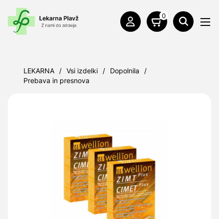
0
LEKARNA
/
Vsi izdelki
/
Dopolnila
/
Prebava in presnova