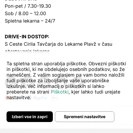
Pon-pet / 7.30-19.30
Sob / 8.00 – 12.00
Spletna lekarna – 24/7
DRIVE-IN DOSTOP:
S Ceste Cirila Tavčarja
do Lekarne Plavž v času
obratovanja lekarne
Ta spletna stran uporablja piškotke. Obvezni piškotki
in piškotki, ki ne obdelujejo osebnih podatkov, so že
nameščeni. Z vašim soglasjem pa vam bomo naložili
tudi piškotke za izboljšanje vaše uporabniške
izkušnje. Več informacij o piškotkih si lahko
preberete na strani
Piškotki
, kjer lahko tudi urejate
nastavitve.
Izberi vse in zapri
Spremeni nastavitve
Avtor:
Pogoji poslovanja
Zasebnost in piškoti