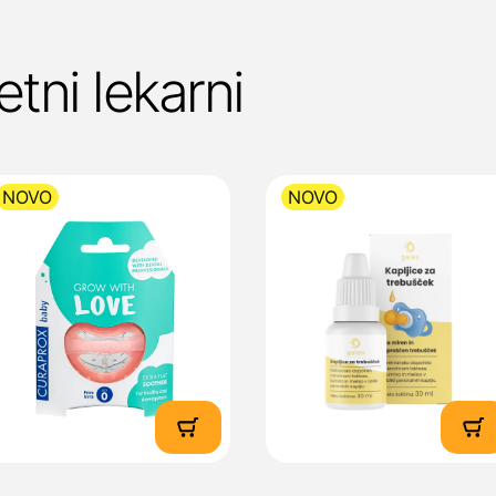
etni lekarni
NOVO
NOVO