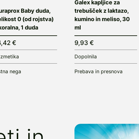
Galex kapljice za
uraprox Baby duda,
trebušček z laktazo,
likost 0 (od rojstva)
kumino in meliso, 30
koralna, 1 duda
ml
4,42 €
9,93 €
zmetika
Dopolnila
tna nega
Prebava in presnova
ti in