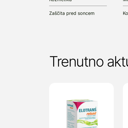
Zaščita pred soncem
Ko
Trenutno akt