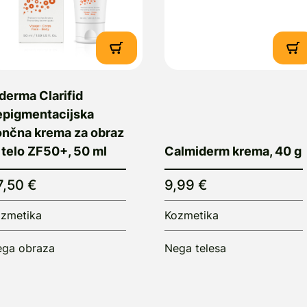
derma Clarifid
epigmentacijska
ončna krema za obraz
 telo ZF50+, 50 ml
Calmiderm krema, 40 g
7,50 €
9,99 €
zmetika
Kozmetika
ga obraza
Nega telesa