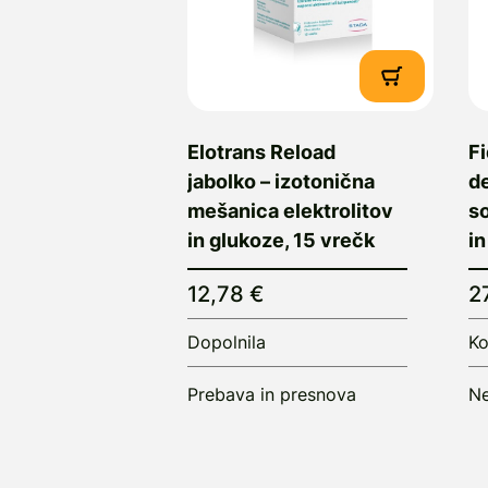
Elotrans Reload
Fi
jabolko – izotonična
d
mešanica elektrolitov
s
in glukoze, 15 vrečk
in
12,78 €
2
Dopolnila
Ko
Prebava in presnova
Ne