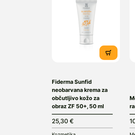
Fiderma Sunfid
neobarvana krema za
občutljivo kožo za
Me
obraz ZF 50+, 50 ml
ra
25,30 €
1
Kozmetika
Me