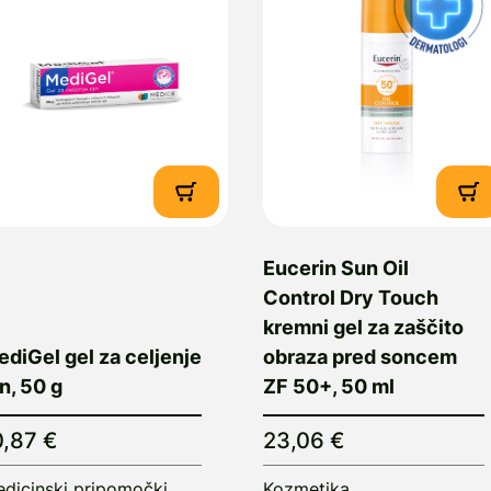
Eucerin Sun Oil
Control Dry Touch
kremni gel za zaščito
diGel gel za celjenje
obraza pred soncem
n, 50 g
ZF 50+, 50 ml
0,87 €
23,06 €
dicinski pripomočki
Kozmetika