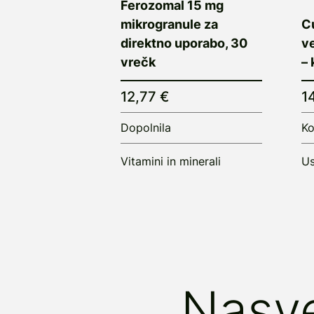
Ferozomal 15 mg
mikrogranule za
C
direktno uporabo, 30
ve
vrečk
– 
12,77 €
1
Dopolnila
Ko
Vitamini in minerali
Us
Nasve