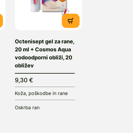
Octenisept gel za rane,
20 ml + Cosmos Aqua
vodoodporni obliži, 20
obližev
9,30 €
Koža, poškodbe in rane
Oskrba ran