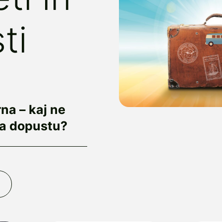
ti
na – kaj ne
na dopustu?