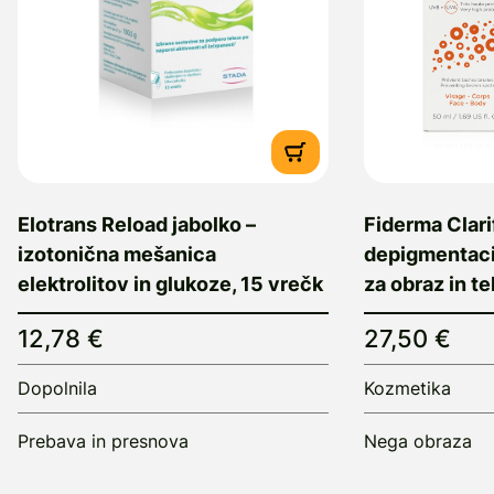
Elotrans Reload jabolko –
Fiderma Clari
izotonična mešanica
depigmentaci
elektrolitov in glukoze, 15 vrečk
za obraz in t
12,78 €
27,50 €
Dopolnila
Kozmetika
Prebava in presnova
Nega obraza