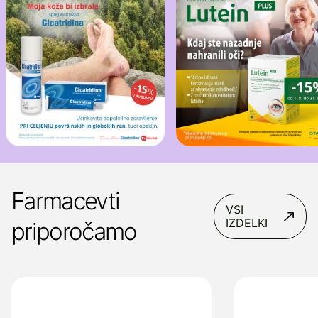
Farmacevti
VSI
IZDELKI
priporočamo