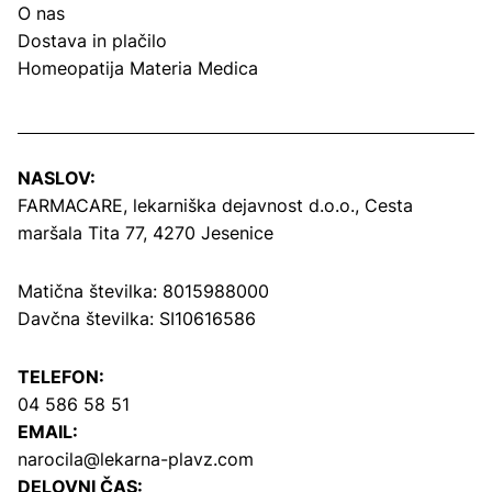
O nas
Dostava in plačilo
Homeopatija Materia Medica
NASLOV:
FARMACARE, lekarniška dejavnost d.o.o.,
Cesta
maršala Tita 77, 4270 Jesenice
Matična številka: 8015988000
Davčna številka: SI10616586
TELEFON:
04 586 58 51
EMAIL:
narocila@lekarna-plavz.com
DELOVNI ČAS: