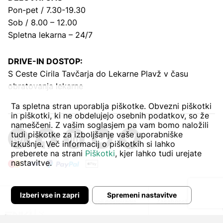
Pon-pet / 7.30-19.30
Sob / 8.00 – 12.00
Spletna lekarna – 24/7
DRIVE-IN DOSTOP:
S Ceste Cirila Tavčarja
do Lekarne Plavž v času
obratovanja lekarne
Ta spletna stran uporablja piškotke. Obvezni piškotki
in piškotki, ki ne obdelujejo osebnih podatkov, so že
nameščeni. Z vašim soglasjem pa vam bomo naložili
tudi piškotke za izboljšanje vaše uporabniške
izkušnje. Več informacij o piškotkih si lahko
preberete na strani
Piškotki
, kjer lahko tudi urejate
nastavitve.
Izberi vse in zapri
Spremeni nastavitve
Avtor:
Pogoji poslovanja
Zasebnost in piškoti