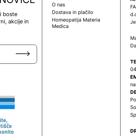
O nas
FA
Dostava in plačilo
vi boste
d.
Homeopatija Materia
ni, akcije in
Je
Medica
Ma
Da
T
04
EM
na
DE
Po
So
Sp
DR