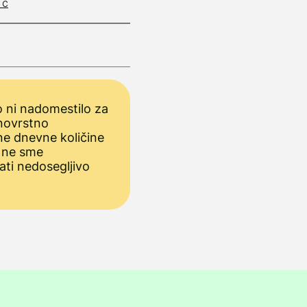
 c
 ni nadomestilo za
novrstno
ne dnevne količine
 ne sme
ati nedosegljivo