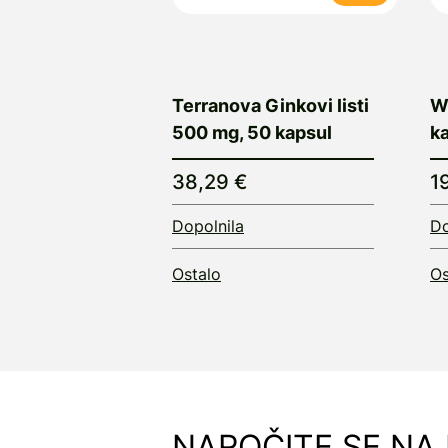
Terranova Ginkovi listi
W
500 mg, 50 kapsul
ka
38,29 €
1
Dopolnila
Do
Ostalo
Os
NAROČITE SE NA