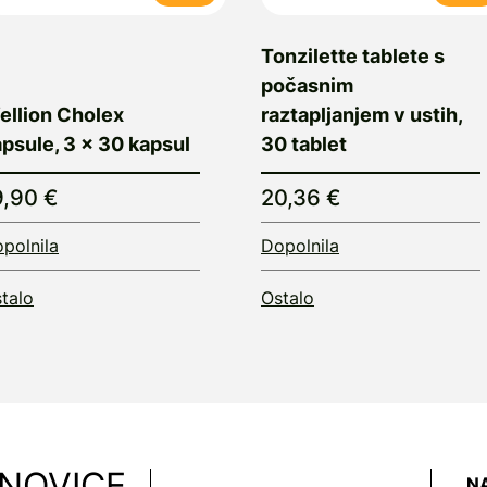
Tonzilette tablete s
počasnim
ellion Cholex
raztapljanjem v ustih,
psule, 3 × 30 kapsul
30 tablet
9,90 €
20,36 €
polnila
Dopolnila
talo
Ostalo
 NOVICE
N