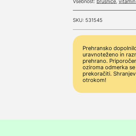
Vsebnost:
brusnice
,
vitamin
SKU: 531545
Prehransko dopolnilo
uravnoteženo in raz
prehrano. Priporoče
oziroma odmerka se
prekoračiti. Shranjev
otrokom!