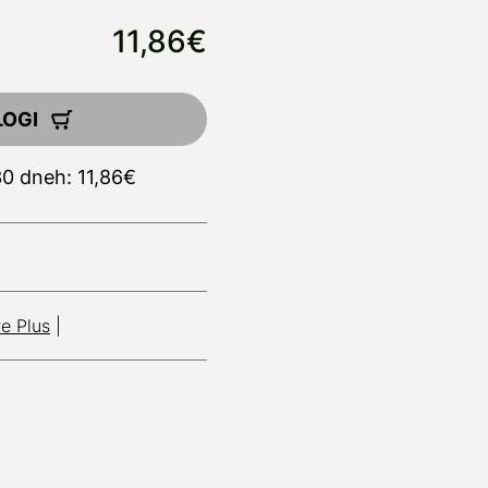
11,86€
LOGI
30 dneh: 11,86€
re Plus
|