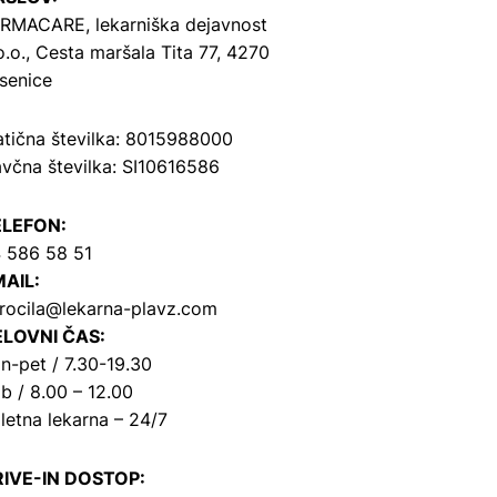
RMACARE, lekarniška dejavnost
o.o.,
Cesta maršala Tita 77, 4270
senice
tična številka: 8015988000
včna številka: SI10616586
ELEFON:
 586 58 51
AIL:
rocila@lekarna-plavz.com
LOVNI ČAS:
n-pet / 7.30-19.30
b / 8.00 – 12.00
letna lekarna – 24/7
IVE-IN DOSTOP: