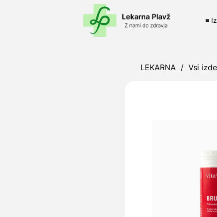
≡ I
LEKARNA
/
Vsi izde