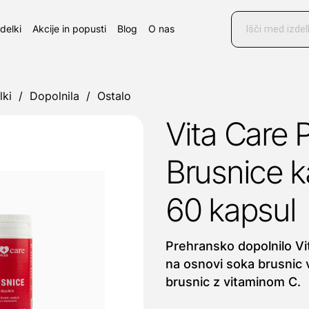
Products
search
zdelki
Akcije in popusti
Blog
O nas
lki
/
Dopolnila
/
Ostalo
Vita Care 
Brusnice k
60 kapsul
Prehransko dopolnilo Vi
na osnovi soka brusnic v
brusnic z vitaminom C.