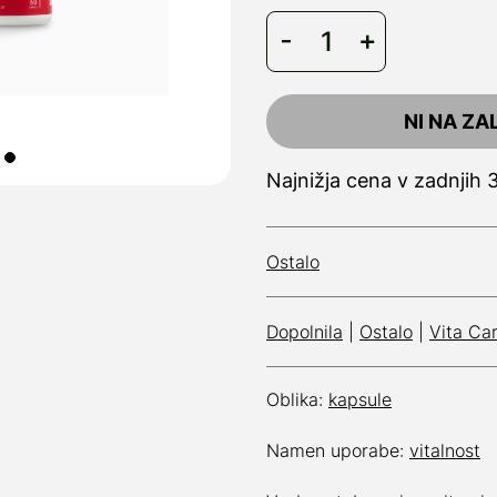
NI NA ZA
Najnižja cena v zadnjih 
Ostalo
Dopolnila
|
Ostalo
|
Vita Ca
Oblika:
kapsule
Namen uporabe:
vitalnost