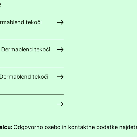
e
ermablend tekoči
y Dermablend tekoči
 Dermablend tekoči
jalcu:
Odgovorno osebo in kontaktne podatke najde