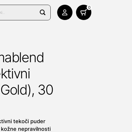
0
mablend
ktivni
Gold), 30
tivni tekoči puder
e kožne nepravilnosti