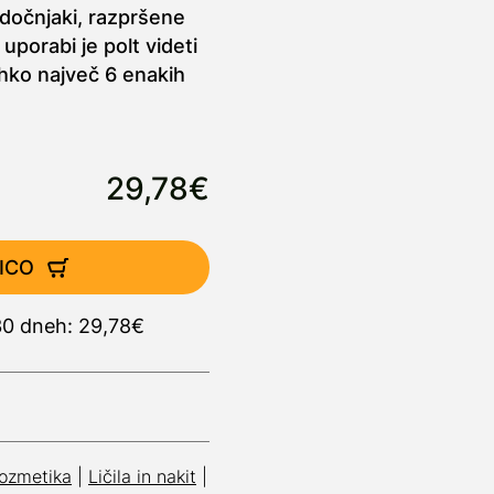
dočnjaki, razpršene
uporabi je polt videti
hko največ 6 enakih
29,78€
ICO
 30 dneh: 29,78€
ozmetika
|
Ličila in nakit
|