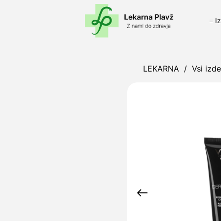
≡ I
LEKARNA
/
Vsi izde