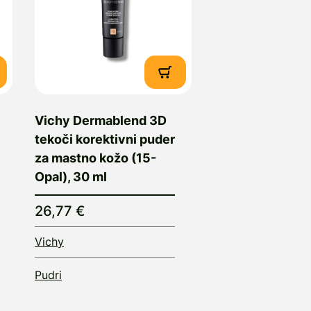
Vichy Dermablend 3D
tekoči korektivni puder
za mastno kožo (15-
Opal), 30 ml
26,77 €
Vichy
Pudri