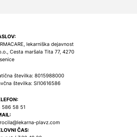
ASLOV:
RMACARE, lekarniška dejavnost
o.o.,
Cesta maršala Tita 77, 4270
senice
tična številka: 8015988000
včna številka: SI10616586
ELEFON:
 586 58 51
AIL:
rocila@lekarna-plavz.com
LOVNI ČAS: