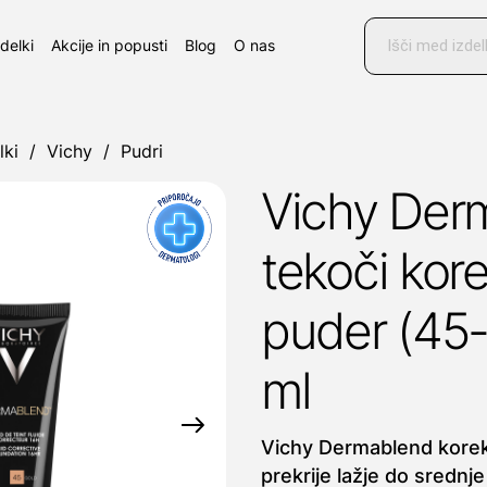
Products
search
zdelki
Akcije in popusti
Blog
O nas
lki
/
Vichy
/
Pudri
Vichy Der
tekoči kore
puder (45-
ml
Vichy Dermablend korek
prekrije lažje do srednj