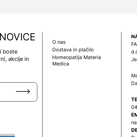
 NOVICE
N
O nas
FA
Dostava in plačilo
vi boste
d.
Homeopatija Materia
ni, akcije in
Je
Medica
Ma
Da
T
04
EM
na
DE