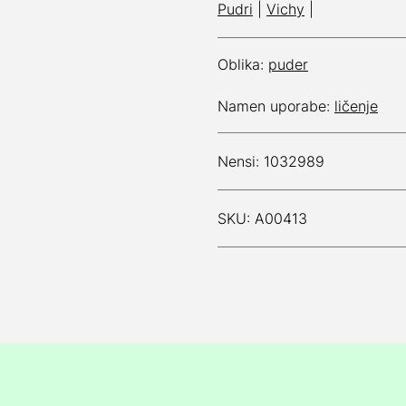
Pudri
|
Vichy
|
Oblika:
puder
Namen uporabe:
ličenje
Nensi: 1032989
SKU: A00413