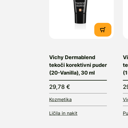
Vichy Dermablend
V
tekoči korektivni puder
te
(20-Vanilla), 30 ml
(1
29,78 €
2
Kozmetika
Vi
Ličila in nakit
Pu