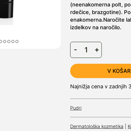
(neenakomerna polt, po
rdečice, brazgotine). Po 
enakomerna.Naročite la
izdelkov na naročilo.
V KOŠAR
Najnižja cena v zadnjih
Pudri
Dermatološka kozmetika
|
K