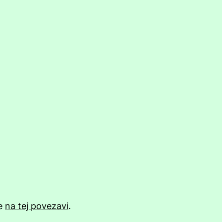
te
na tej povezavi
.