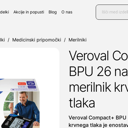
Products
search
zdelki
Akcije in popusti
Blog
O nas
lki
/
Medicinski pripomočki
/
Merilniki
Veroval C
BPU 26 na
merilnik k
tlaka
Veroval Compact+ BPU 2
krvnega tlaka je enosta