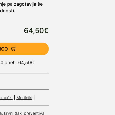
je pa zagotavlja še
dnosti.
64,50€
ICO
 30 dneh: 64,50€
pomočki
|
Merilniki
|
a
,
krvni tlak
,
preventiva