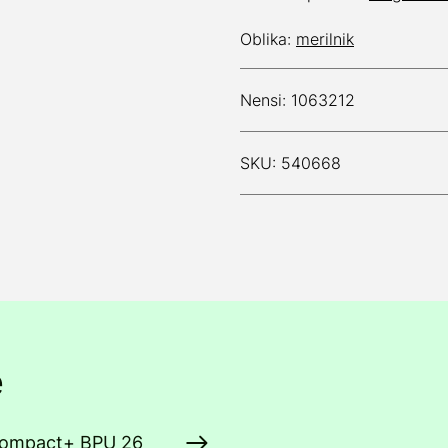
Oblika:
merilnik
Nensi: 1063212
SKU: 540668
e
 Compact+ BPU 26