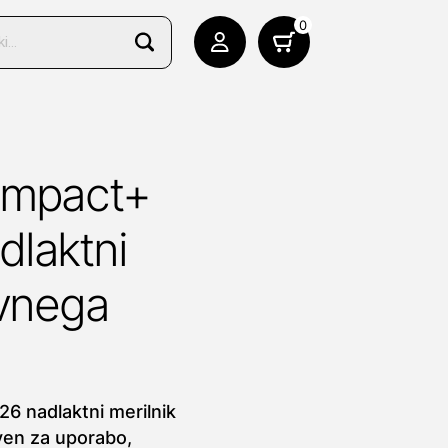
0
ompact+
dlaktni
rvnega
6 nadlaktni merilnik
ven za uporabo,