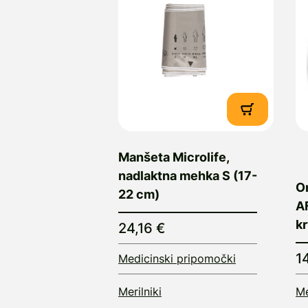
Manšeta Microlife,
nadlaktna mehka S (17-
Om
22 cm)
AF
kr
24,16 €
1
Medicinski pripomočki
Merilniki
Me