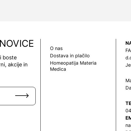
 NOVICE
N
O nas
FA
Dostava in plačilo
vi boste
d.
Homeopatija Materia
ni, akcije in
Je
Medica
Ma
Da
T
04
EM
na