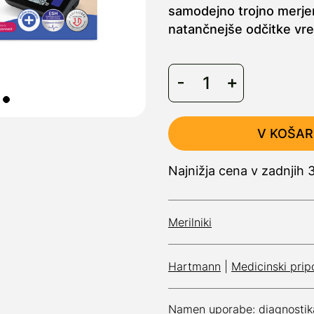
samodejno trojno merjen
natančnejše odčitke vre
V KOŠAR
Najnižja cena v zadnjih
Merilniki
Hartmann
|
Medicinski pri
Namen uporabe:
diagnostik