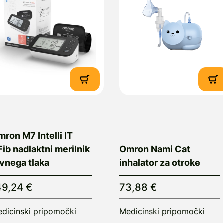
ron M7 Intelli IT
ib nadlaktni merilnik
Omron Nami Cat
vnega tlaka
inhalator za otroke
49,24 €
73,88 €
dicinski pripomočki
Medicinski pripomočki