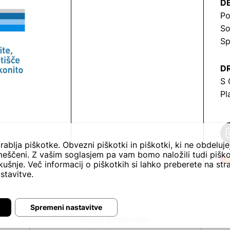
DE
Po
So
Sp
DR
S 
Pl
rablja piškotke. Obvezni piškotki in piškotki, ki ne obdeluj
eščeni. Z vašim soglasjem pa vam bomo naložili tudi piško
ušnje. Več informacij o piškotkih si lahko preberete na str
stavitve.
Spremeni nastavitve
Pogoji poslovanja