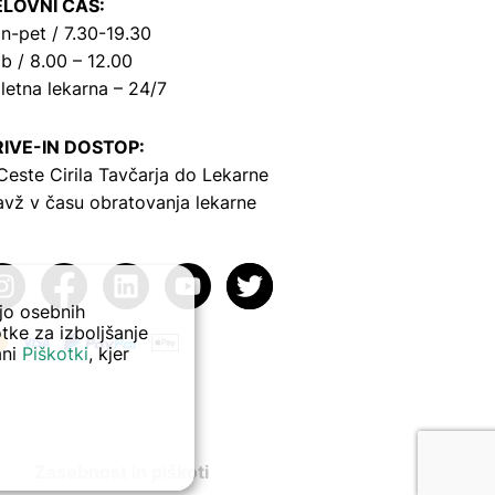
LOVNI ČAS:
n-pet / 7.30-19.30
b / 8.00 – 12.00
letna lekarna – 24/7
IVE-IN DOSTOP:
Ceste Cirila Tavčarja
do Lekarne
avž v času obratovanja lekarne
ejo osebnih
tke za izboljšanje
ani
Piškotki
, kjer
Zasebnost in piškoti