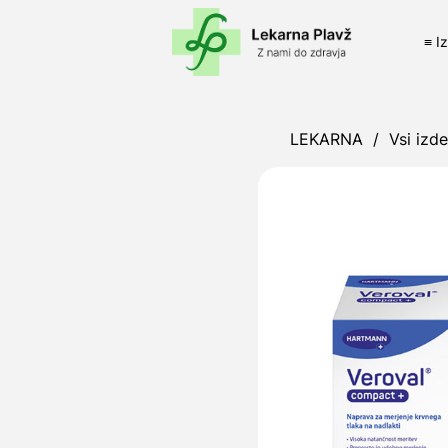
≡ I
LEKARNA
/
Vsi izde