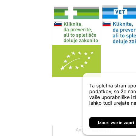
Ta spletna stran upo
podatkov, so že nam
vaše uporabniške izk
lahko tudi urejate na
Izberi vse in zapri
Avtor: