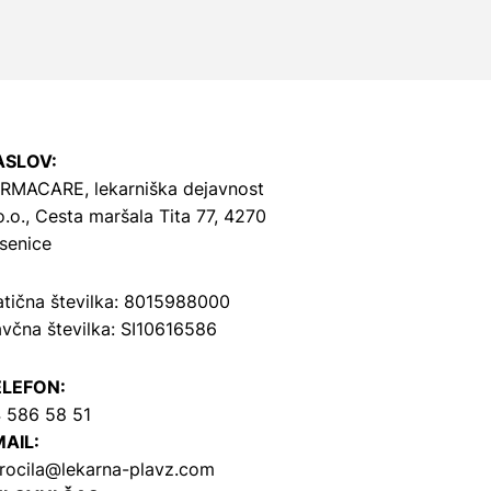
ASLOV:
RMACARE, lekarniška dejavnost
o.o.,
Cesta maršala Tita 77, 4270
senice
tična številka: 8015988000
včna številka: SI10616586
ELEFON:
 586 58 51
AIL:
rocila@lekarna-plavz.com