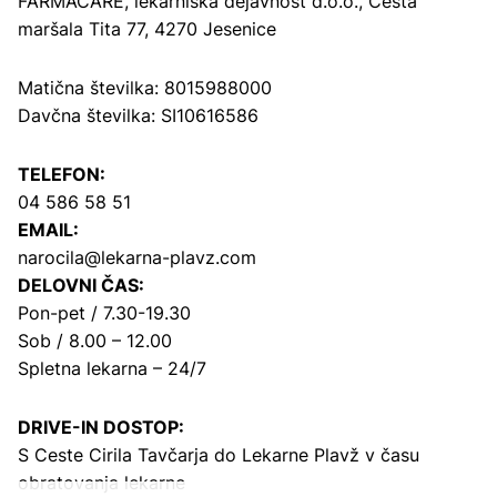
FARMACARE, lekarniška dejavnost d.o.o.,
Cesta
maršala Tita 77, 4270 Jesenice
Matična številka: 8015988000
Davčna številka: SI10616586
TELEFON:
04 586 58 51
EMAIL:
narocila@lekarna-plavz.com
DELOVNI ČAS:
Pon-pet / 7.30-19.30
Sob / 8.00 – 12.00
Spletna lekarna – 24/7
DRIVE-IN DOSTOP:
S Ceste Cirila Tavčarja
do Lekarne Plavž v času
obratovanja lekarne