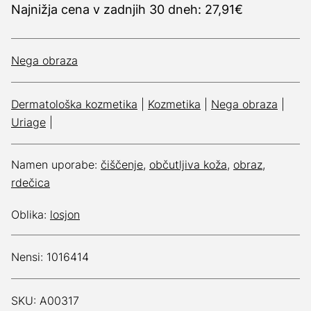
Najnižja cena v zadnjih 30 dneh: 27,91€
Nega obraza
Dermatološka kozmetika
|
Kozmetika
|
Nega obraza
|
Uriage
|
Namen uporabe:
čiščenje
,
občutljiva koža
,
obraz
,
rdečica
Oblika:
losjon
Nensi: 1016414
SKU: A00317