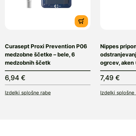
Curasept Proxi Prevention P06
Nippes pripo
medzobne ščetke – bele, 6
odstranjevanj
medzobnih ščetk
ogrcev, aken 
6,94 €
7,49 €
Izdelki splošne rabe
Izdelki splošne