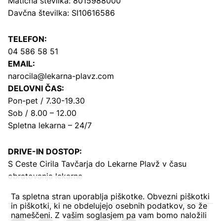
Matična številka: 8015988000
Davčna številka: SI10616586
TELEFON:
04 586 58 51
EMAIL:
narocila@lekarna-plavz.com
DELOVNI ČAS:
Pon-pet / 7.30-19.30
Sob / 8.00 – 12.00
Spletna lekarna – 24/7
DRIVE-IN DOSTOP:
S Ceste Cirila Tavčarja
do Lekarne Plavž v času
obratovanja lekarne
Ta spletna stran uporablja piškotke. Obvezni piškotki
in piškotki, ki ne obdelujejo osebnih podatkov, so že
nameščeni. Z vašim soglasjem pa vam bomo naložili