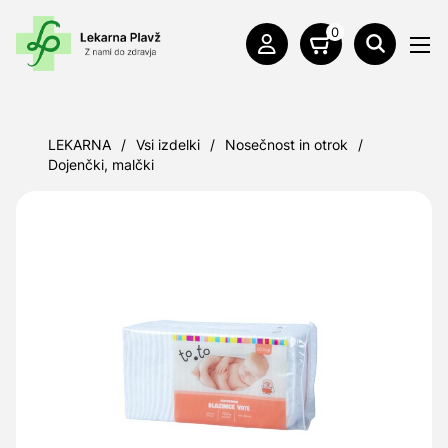
0
LEKARNA
/
Vsi izdelki
/
Nosečnost in otrok
/
Dojenčki, malčki