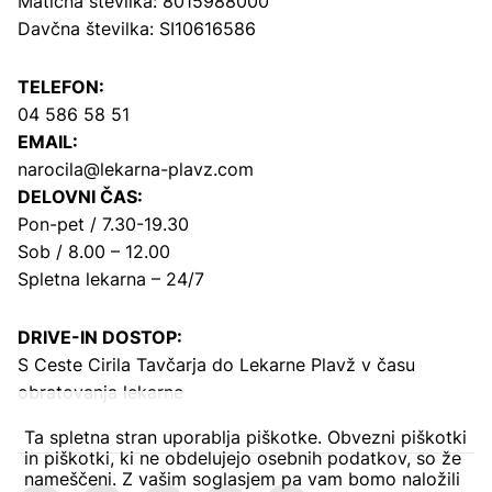
Matična številka: 8015988000
Davčna številka: SI10616586
TELEFON:
04 586 58 51
EMAIL:
narocila@lekarna-plavz.com
DELOVNI ČAS:
Pon-pet / 7.30-19.30
Sob / 8.00 – 12.00
Spletna lekarna – 24/7
DRIVE-IN DOSTOP:
S Ceste Cirila Tavčarja
do Lekarne Plavž v času
obratovanja lekarne
Ta spletna stran uporablja piškotke. Obvezni piškotki
in piškotki, ki ne obdelujejo osebnih podatkov, so že
nameščeni. Z vašim soglasjem pa vam bomo naložili