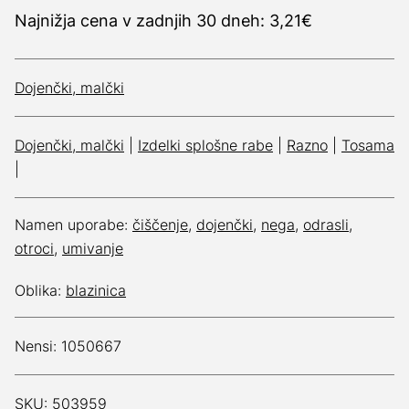
Najnižja cena v zadnjih 30 dneh: 3,21€
Dojenčki, malčki
Dojenčki, malčki
|
Izdelki splošne rabe
|
Razno
|
Tosama
|
Namen uporabe:
čiščenje
,
dojenčki
,
nega
,
odrasli
,
otroci
,
umivanje
Oblika:
blazinica
Nensi: 1050667
SKU: 503959