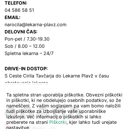
TELEFON:
04 586 58 51
EMAIL:
narocila@lekarna-plavz.com
DELOVNI ČAS:
Pon-pet / 7.30-19.30
Sob / 8.00 – 12.00
Spletna lekarna – 24/7
DRIVE-IN DOSTOP:
S Ceste Cirila Tavčarja
do Lekarne Plavž v času
obratovanja lekarne
Ta spletna stran uporablja piškotke. Obvezni piškotki
in piškotki, ki ne obdelujejo osebnih podatkov, so že
nameščeni. Z vašim soglasjem pa vam bomo naložili
tudi piškotke za izboljšanje vaše uporabniške
izkušnje. Več informacij o piškotkih si lahko
preberete na strani
Piškotki
, kjer lahko tudi urejate
nastavitve.