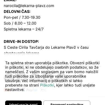
narocila@lekarna-plavz.com
DELOVNI ČAS:
Pon-pet / 7.30-19.30
Sob / 8.00 – 12.00
Spletna lekarna – 24/7
DRIVE-IN DOSTOP:
S Ceste Cirila Tavčarja
do Lekarne Plavž v času
obratovanja lekarne
Ta spletna stran uporablja piškotke. Obvezni piškotki
in piškotki, ki ne obdelujejo osebnih podatkov, so že
nameščeni. Z vašim soglasjem pa vam bomo naložili
tudi piškotke za izboljšanje vaše uporabniške
izkušnje. Več informacij o piškotkih si lahko
preberete na strani
Piškotki
, kjer lahko tudi urejate
nastavitve.
Izberi vse in zapri
Spremeni nastavitve