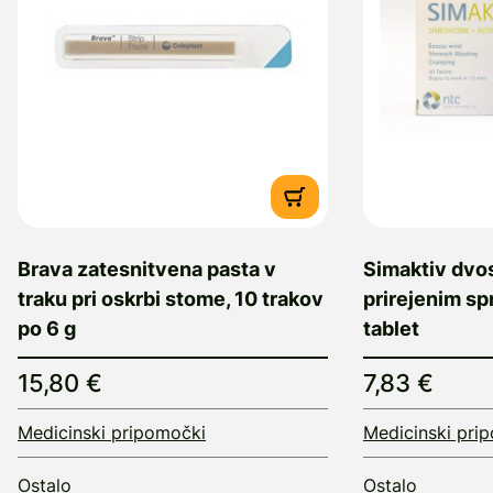
Brava zatesnitvena pasta v
Simaktiv dvos
traku pri oskrbi stome, 10 trakov
prirejenim s
po 6 g
tablet
15,80 €
7,83 €
Medicinski pripomočki
Medicinski pri
Ostalo
Ostalo