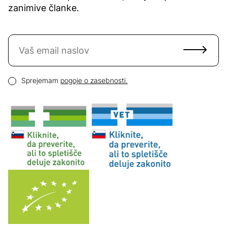
zanimive članke.
Naročite se na novice
Email naslov
Pogoji zasebnosti
Sprejemam
pogoje o zasebnosti.