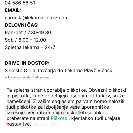
04 586 58 51
EMAIL:
narocila@lekarna-plavz.com
DELOVNI ČAS:
Pon-pet / 7.30-19.30
Sob / 8.00 – 12.00
Spletna lekarna – 24/7
DRIVE-IN DOSTOP:
S Ceste Cirila Tavčarja
do Lekarne Plavž v času
obratovanja lekarne
Ta spletna stran uporablja piškotke. Obvezni piškotki
in piškotki, ki ne obdelujejo osebnih podatkov, so že
nameščeni. Z vašim soglasjem pa vam bomo naložili
tudi piškotke za izboljšanje vaše uporabniške
izkušnje. Več informacij o piškotkih si lahko
preberete na strani
Piškotki
, kjer lahko tudi urejate
nastavitve.