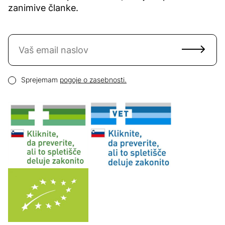
zanimive članke.
Naročite se na novice
Email naslov
Pogoji zasebnosti
Sprejemam
pogoje o zasebnosti.