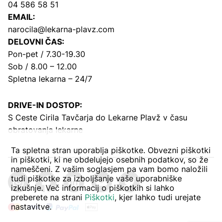
04 586 58 51
EMAIL:
narocila@lekarna-plavz.com
DELOVNI ČAS:
Pon-pet / 7.30-19.30
Sob / 8.00 – 12.00
Spletna lekarna – 24/7
DRIVE-IN DOSTOP:
S Ceste Cirila Tavčarja
do Lekarne Plavž v času
obratovanja lekarne
Ta spletna stran uporablja piškotke. Obvezni piškotki
in piškotki, ki ne obdelujejo osebnih podatkov, so že
nameščeni. Z vašim soglasjem pa vam bomo naložili
tudi piškotke za izboljšanje vaše uporabniške
izkušnje. Več informacij o piškotkih si lahko
preberete na strani
Piškotki
, kjer lahko tudi urejate
nastavitve.