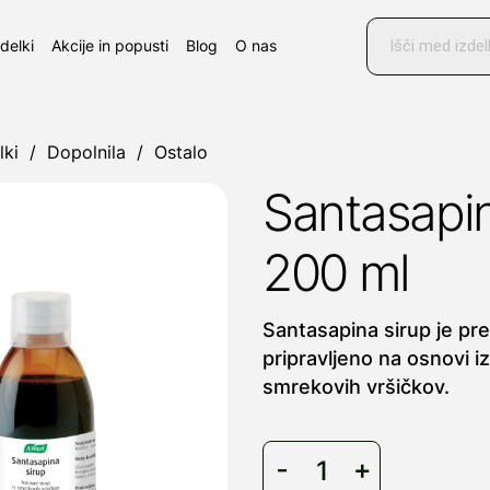
Products
search
zdelki
Akcije in popusti
Blog
O nas
lki
/
Dopolnila
/
Ostalo
Santasapin
200 ml
Santasapina sirup je pr
pripravljeno na osnovi i
smrekovih vršičkov.