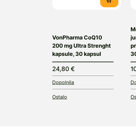
M
VonPharma CoQ10
ju
200 mg Ultra Strenght
pr
kapsule, 30 kapsul
3
24,80 €
1
Dopolnila
Do
Ostalo
Os