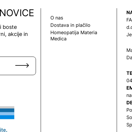
 NOVICE
N
O nas
FA
Dostava in plačilo
vi boste
d.
Homeopatija Materia
ni, akcije in
Je
Medica
Ma
Da
T
04
EM
na
DE
Po
So
Sp