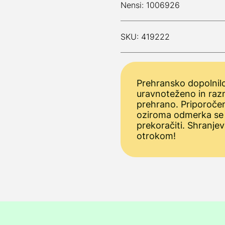
Nensi: 1006926
SKU: 419222
Prehransko dopolnilo
uravnoteženo in raz
prehrano. Priporoče
oziroma odmerka se
prekoračiti. Shranjev
otrokom!