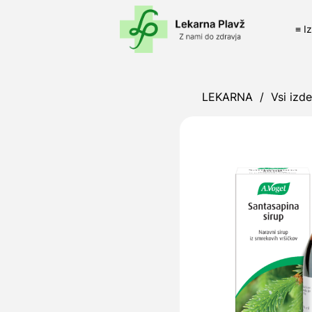
≡ I
LEKARNA
/
Vsi izde