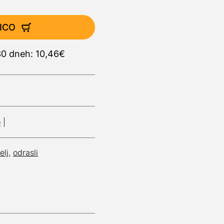
ICO
30 dneh: 10,46€
o
|
elj
,
odrasli