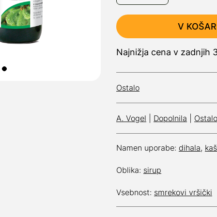
V KOŠAR
Najnižja cena v zadnjih 
Ostalo
A. Vogel
|
Dopolnila
|
Ostal
Namen uporabe:
dihala
,
kaš
Oblika:
sirup
Vsebnost:
smrekovi vršički