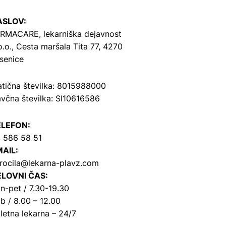
ASLOV:
RMACARE, lekarniška dejavnost
o.o.,
Cesta maršala Tita 77, 4270
senice
tična številka: 8015988000
včna številka: SI10616586
ELEFON:
 586 58 51
AIL:
rocila@lekarna-plavz.com
LOVNI ČAS:
n-pet / 7.30-19.30
b / 8.00 – 12.00
letna lekarna – 24/7