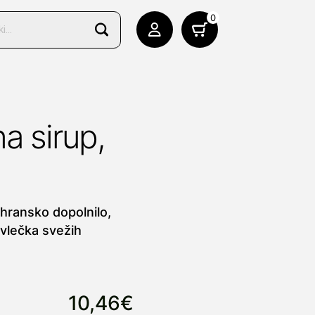
0
a sirup,
ehransko dopolnilo,
zvlečka svežih
10,46€