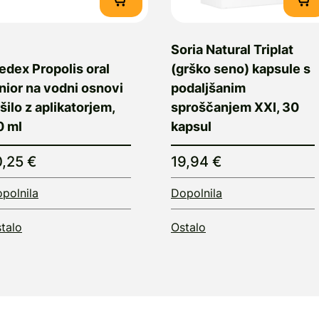
Soria Natural Triplat
edex Propolis oral
(grško seno) kapsule s
nior na vodni osnovi
podaljšanim
šilo z aplikatorjem,
sproščanjem XXI, 30
0 ml
kapsul
0,25 €
19,94 €
polnila
Dopolnila
talo
Ostalo