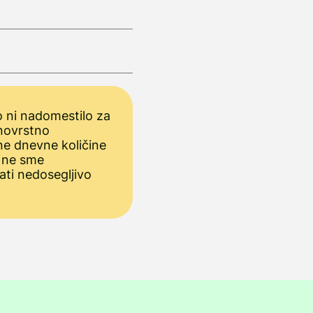
 ni nadomestilo za
novrstno
ne dnevne količine
 ne sme
ati nedosegljivo