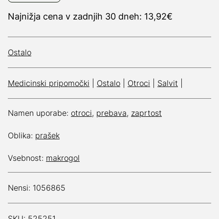
Najnižja cena v zadnjih 30 dneh: 13,92€
Ostalo
Medicinski pripomočki
|
Ostalo
|
Otroci
|
Salvit
|
Namen uporabe:
otroci
,
prebava
,
zaprtost
Oblika:
prašek
Vsebnost:
makrogol
Nensi: 1056865
SKU: 525251