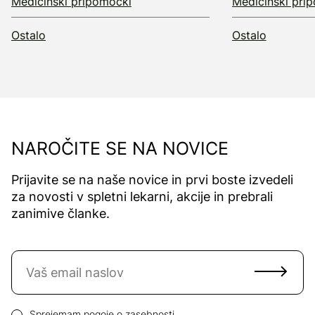
Medicinski pripomočki
Medicinski pri
Ostalo
Ostalo
NAROČITE SE NA NOVICE
Prijavite se na naše novice in prvi boste izvedeli
za novosti v spletni lekarni, akcije in prebrali
zanimive članke.
Naročite se na novice
Email naslov
Pogoji zasebnosti
Sprejemam
pogoje o zasebnosti.