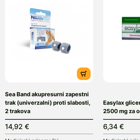
Sea Band akupresurni zapestni
trak (univerzalni) proti slabosti,
Easylax glice
2 trakova
2500 mg za o
14,92 €
6,34 €