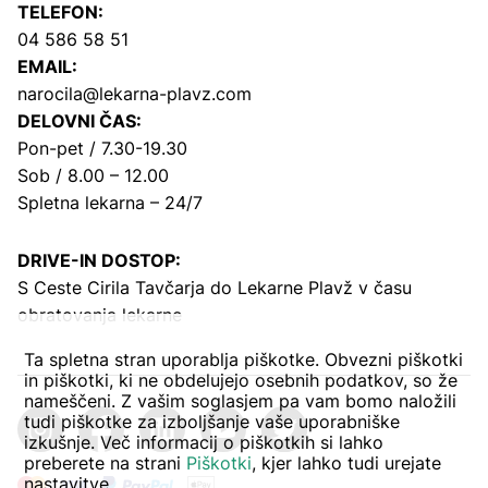
TELEFON:
04 586 58 51
EMAIL:
narocila@lekarna-plavz.com
DELOVNI ČAS:
Pon-pet / 7.30-19.30
Sob / 8.00 – 12.00
Spletna lekarna – 24/7
DRIVE-IN DOSTOP:
S Ceste Cirila Tavčarja
do Lekarne Plavž v času
obratovanja lekarne
Ta spletna stran uporablja piškotke. Obvezni piškotki
in piškotki, ki ne obdelujejo osebnih podatkov, so že
nameščeni. Z vašim soglasjem pa vam bomo naložili
tudi piškotke za izboljšanje vaše uporabniške
izkušnje. Več informacij o piškotkih si lahko
preberete na strani
Piškotki
, kjer lahko tudi urejate
nastavitve.