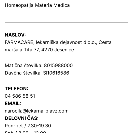
Homeopatija Materia Medica
NASLOV:
FARMACARE, lekarniška dejavnost d.o.o.,
Cesta
maršala Tita 77, 4270 Jesenice
Matična številka: 8015988000
Davčna številka: SI10616586
TELEFON:
04 586 58 51
EMAIL:
narocila@lekarna-plavz.com
DELOVNI ČAS:
Pon-pet / 7.30-19.30
Sob / 8.00 – 12.00