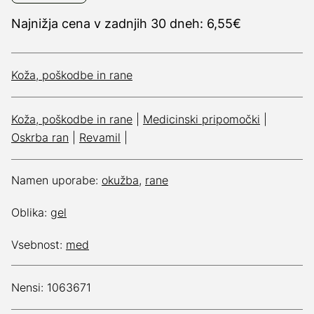
Najnižja cena v zadnjih 30 dneh: 6,55€
Koža, poškodbe in rane
Koža, poškodbe in rane
|
Medicinski pripomočki
|
Oskrba ran
|
Revamil
|
Namen uporabe:
okužba
,
rane
Oblika:
gel
Vsebnost:
med
Nensi: 1063671