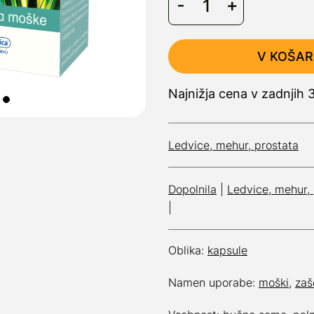
V KOŠAR
Najnižja cena v zadnjih 
Ledvice, mehur, prostata
Dopolnila
|
Ledvice, mehur, 
|
Oblika:
kapsule
Namen uporabe:
moški
,
zaš