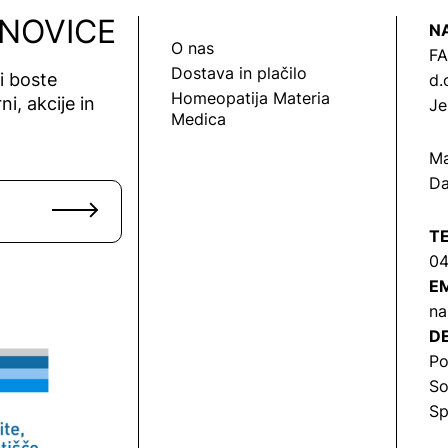
 NOVICE
N
O nas
FA
Dostava in plačilo
vi boste
d.
Homeopatija Materia
ni, akcije in
Je
Medica
Ma
Da
T
04
EM
na
DE
Po
So
Sp