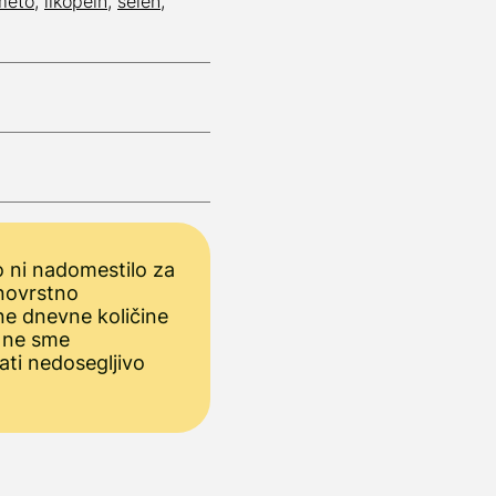
meto
,
likopein
,
selen
,
 ni nadomestilo za
novrstno
ne dnevne količine
 ne sme
ati nedosegljivo