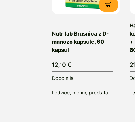
H
Nutrilab Brusnica z D-
ko
manozo kapsule, 60
+
kapsul
6
12,10 €
2
Dopolnila
Do
Ledvice, mehur, prostata
Le