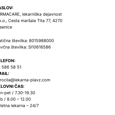
ASLOV:
RMACARE, lekarniška dejavnost
o.o.,
Cesta maršala Tita 77, 4270
senice
tična številka: 8015988000
včna številka: SI10616586
ELEFON:
 586 58 51
AIL:
rocila@lekarna-plavz.com
LOVNI ČAS:
n-pet / 7.30-19.30
b / 8.00 – 12.00
letna lekarna – 24/7