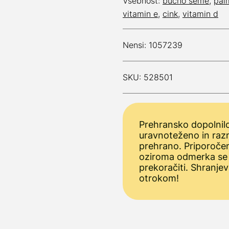
Vsebnost:
bučno seme
,
pal
vitamin e
,
cink
,
vitamin d
Nensi: 1057239
SKU: 528501
Prehransko dopolnilo
uravnoteženo in raz
prehrano. Priporoče
oziroma odmerka se
prekoračiti. Shranjev
otrokom!