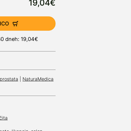
19,04€
ICO
30 dneh: 19,04€
prostata
|
NaturaMedica
čita