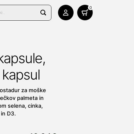
0
kapsule,
 kapsul
rostadur za moške
lečkov palmeta in
m selena, cinka,
 in D3.