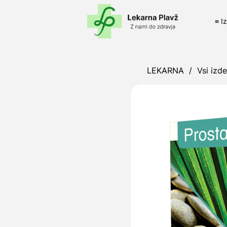
≡ I
LEKARNA
/
Vsi izde