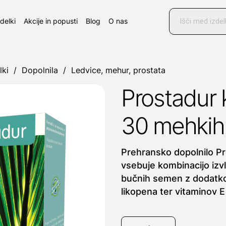
Products
search
zdelki
Akcije in popusti
Blog
O nas
lki
/
Dopolnila
/
Ledvice, mehur, prostata
Prostadur 
30 mehkih
Prehransko dopolnilo P
vsebuje kombinacijo izv
bučnih semen z dodatko
likopena ter vitaminov E