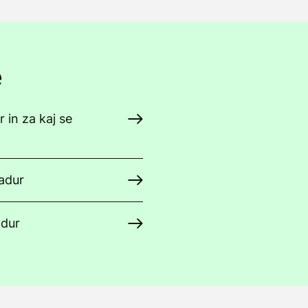
e
r in za kaj se
adur
adur