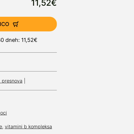
11,52€
ICO
30 dneh: 11,52€
n presnova
|
roci
e
,
vitamini b kompleksa