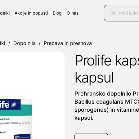
Products
search
zdelki
Akcije in popusti
Blog
O nas
lki
/
Dopolnila
/
Prebava in presnova
Prolife kap
kapsul
Prehransko dopolnilo Pro
Bacillus coagulans MTC
sporogenes) in vitamine 
kapsul.