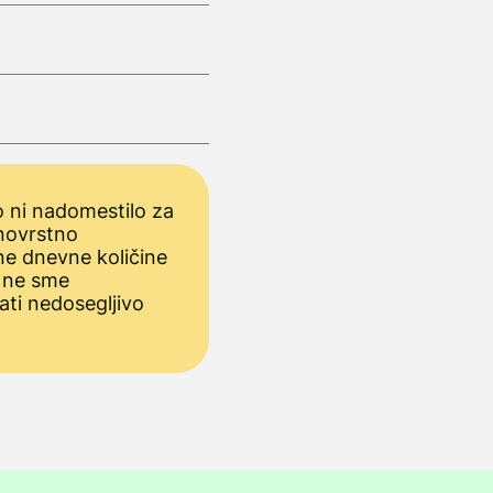
 ni nadomestilo za
novrstno
ne dnevne količine
 ne sme
ati nedosegljivo