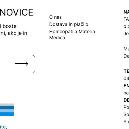
 NOVICE
N
O nas
FA
Dostava in plačilo
vi boste
d.
Homeopatija Materia
ni, akcije in
Je
Medica
Ma
Da
T
04
EM
na
DE
Po
So
Sp