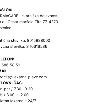
ASLOV:
RMACARE, lekarniška dejavnost
o.o.,
Cesta maršala Tita 77, 4270
senice
tična številka: 8015988000
včna številka: SI10616586
ELEFON:
 586 58 51
AIL:
rocila@lekarna-plavz.com
LOVNI ČAS:
n-pet / 7.30-19.30
b / 8.00 – 12.00
letna lekarna – 24/7