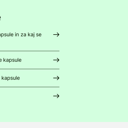
e
apsule in za kaj se
e kapsule
e kapsule