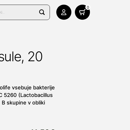
0
sule, 20
life vsebuje bakterije
C 5260 (Lactobacillus
B skupine v obliki