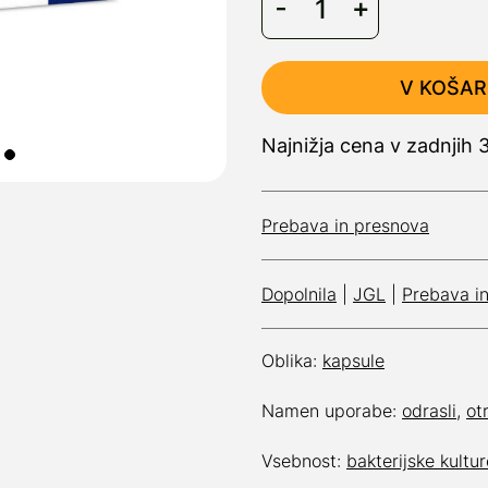
V KOŠAR
Najnižja cena v zadnjih 
Prebava in presnova
Dopolnila
|
JGL
|
Prebava i
Oblika:
kapsule
Namen uporabe:
odrasli
,
ot
Vsebnost:
bakterijske kultur