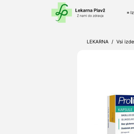
≡ I
LEKARNA
/
Vsi izde