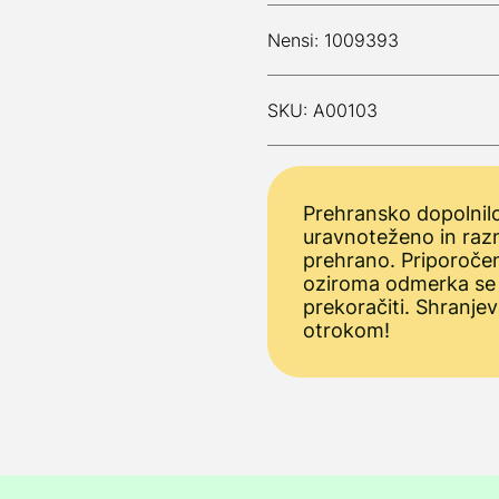
Nensi: 1009393
SKU: A00103
Prehransko dopolnilo
uravnoteženo in raz
prehrano. Priporoče
oziroma odmerka se
prekoračiti. Shranjev
otrokom!