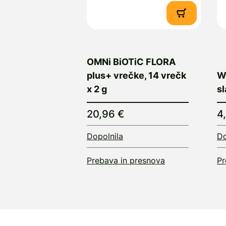
OMNi BiOTiC FLORA
plus+ vrečke, 14 vrečk
We
x 2 g
sl
20,96 €
4
Dopolnila
Do
Prebava in presnova
Pr