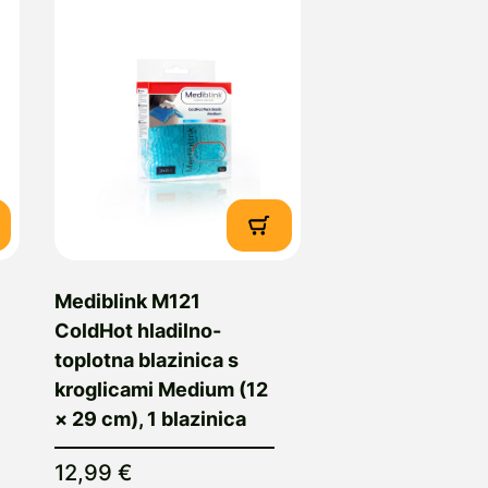
Mediblink M121
ColdHot hladilno-
toplotna blazinica s
kroglicami Medium (12
× 29 cm), 1 blazinica
12,99 €