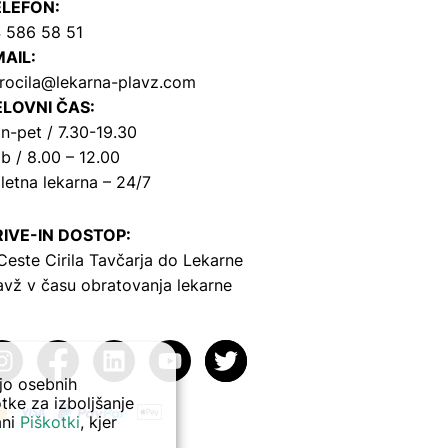
ELEFON:
 586 58 51
AIL:
rocila@lekarna-plavz.com
LOVNI ČAS:
n-pet / 7.30-19.30
b / 8.00 – 12.00
letna lekarna – 24/7
IVE-IN DOSTOP:
Ceste Cirila Tavčarja
do Lekarne
avž v času obratovanja lekarne
ejo osebnih
tke za izboljšanje
ani
Piškotki
, kjer