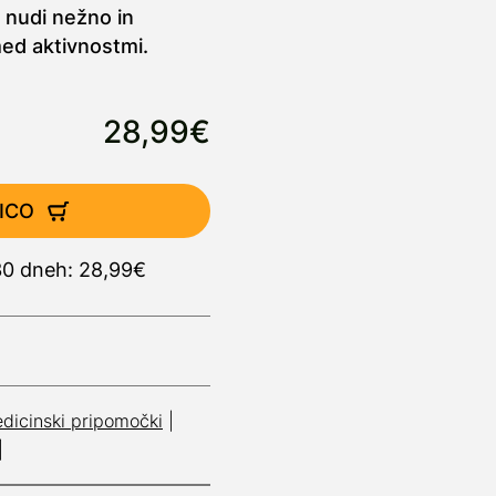
ki nudi nežno in
ed aktivnostmi.
28,99€
ICO
 30 dneh: 28,99€
dicinski pripomočki
|
|