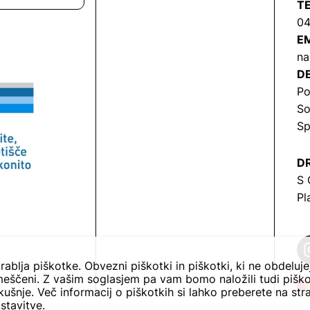
T
04
EM
na
DE
Po
So
Sp
DR
S 
Pl
rablja piškotke. Obvezni piškotki in piškotki, ki ne obdeluj
eščeni. Z vašim soglasjem pa vam bomo naložili tudi piško
ušnje. Več informacij o piškotkih si lahko preberete na str
stavitve.