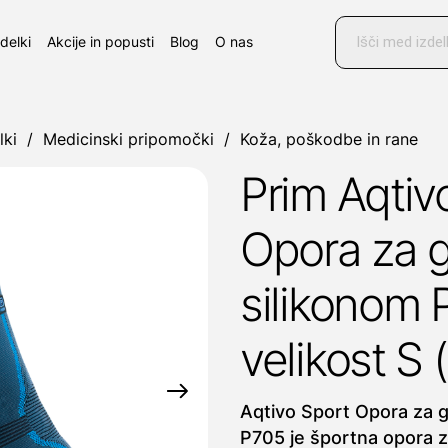
Products
search
zdelki
Akcije in popusti
Blog
O nas
lki
/
Medicinski pripomočki
/
Koža, poškodbe in rane
Prim Aqtiv
Opora za g
silikonom 
velikost S 
Aqtivo Sport Opora za g
P705 je športna opora z