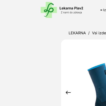
≡ I
LEKARNA
/
Vsi izde