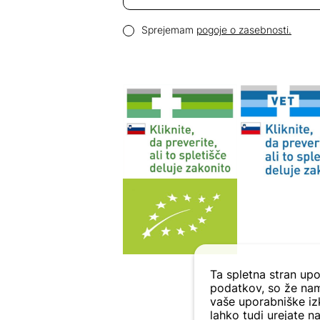
Email naslov
Pogoji zasebnosti
Sprejemam
pogoje o zasebnosti.
Ta spletna stran upo
podatkov, so že nam
vaše uporabniške izk
lahko tudi urejate na