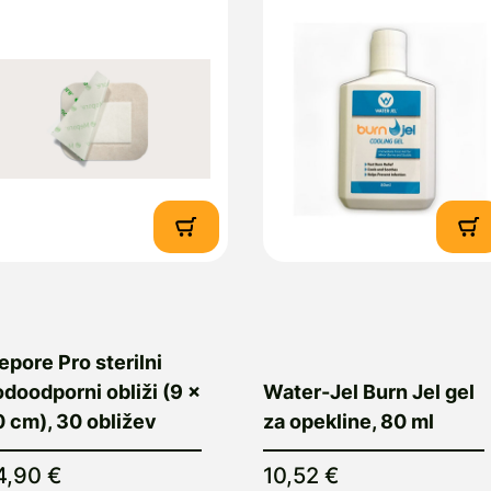
pore Pro sterilni
doodporni obliži (9 x
Water-Jel Burn Jel gel
 cm), 30 obližev
za opekline, 80 ml
4,90 €
10,52 €