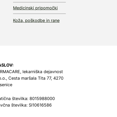
Medicinski pripomočki
Koža, poškodbe in rane
ASLOV:
RMACARE, lekarniška dejavnost
o.o.,
Cesta maršala Tita 77, 4270
senice
tična številka: 8015988000
včna številka: SI10616586