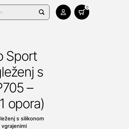
0
o Sport
leženj s
P705 –
(1 opora)
leženj s silikonom
 vgrajenimi