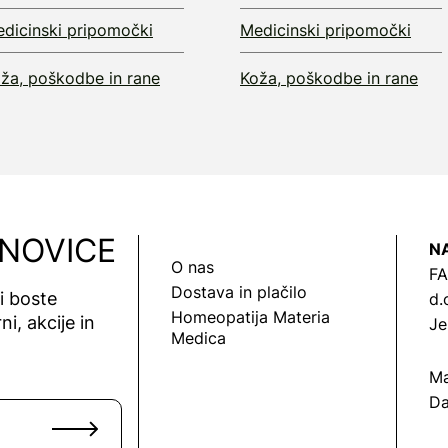
dicinski pripomočki
Medicinski pripomočki
ža, poškodbe in rane
Koža, poškodbe in rane
 NOVICE
N
O nas
FA
Dostava in plačilo
vi boste
d.
Homeopatija Materia
ni, akcije in
Je
Medica
Ma
Da