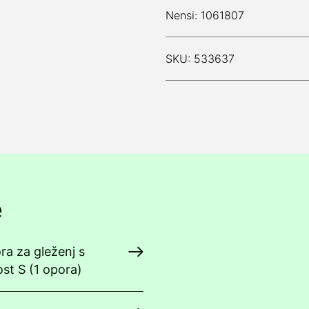
Nensi: 1061807
SKU: 533637
e
ra za gleženj s
ost S (1 opora)