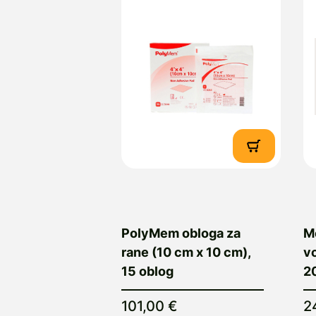
PolyMem obloga za
Me
rane (10 cm x 10 cm),
vo
15 oblog
20
101,00 €
2