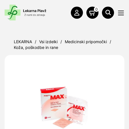
0
LEKARNA
/
Vsi izdelki
/
Medicinski pripomočki
/
Koža, poškodbe in rane