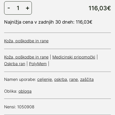
116,03€
Najnižja cena v zadnjih 30 dneh: 116,03€
Koža, poškodbe in rane
Koža, poškodbe in rane
|
Medicinski pripomočki
|
Oskrba ran
|
PolyMem
|
Namen uporabe:
celjenje
,
oskrba
,
rane
,
zaščita
Oblika:
obloga
Nensi: 1050908