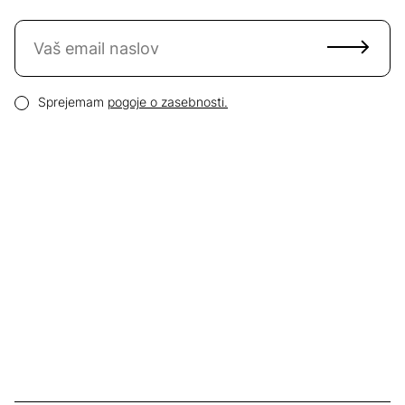
Naročite se na novice
Email naslov
Pogoji zasebnosti
Sprejemam
pogoje o zasebnosti.