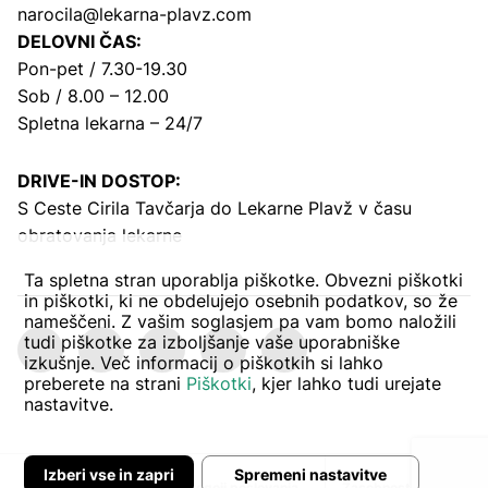
narocila@lekarna-plavz.com
DELOVNI ČAS:
Pon-pet / 7.30-19.30
Sob / 8.00 – 12.00
Spletna lekarna – 24/7
DRIVE-IN DOSTOP:
S Ceste Cirila Tavčarja
do Lekarne Plavž v času
obratovanja lekarne
Ta spletna stran uporablja piškotke. Obvezni piškotki
in piškotki, ki ne obdelujejo osebnih podatkov, so že
nameščeni. Z vašim soglasjem pa vam bomo naložili
tudi piškotke za izboljšanje vaše uporabniške
izkušnje. Več informacij o piškotkih si lahko
preberete na strani
Piškotki
, kjer lahko tudi urejate
nastavitve.
Izberi vse in zapri
Spremeni nastavitve
Avtor:
Pogoji poslovanja
Zasebnost in piškoti