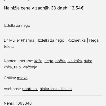
Najnižja cena v zadnjih 30 dneh: 13,54€
Izdelki za nego
Dr. Müller Pharma
|
Izdelki za nego
|
Kozmetika
|
Nega
telesa
|
Namen uporabe:
koža
,
nega
,
občutljiva koža
,
suha
koža
,
telo
,
vlaženje
Oblika:
mleko
Vsebnost:
pantenol
,
hialuronska kislina
Nensi: 1065346