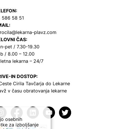
ELEFON:
 586 58 51
AIL:
rocila@lekarna-plavz.com
LOVNI ČAS:
n-pet / 7.30-19.30
b / 8.00 – 12.00
letna lekarna – 24/7
IVE-IN DOSTOP:
Ceste Cirila Tavčarja
do Lekarne
avž v času obratovanja lekarne
ejo osebnih
tke za izboljšanje