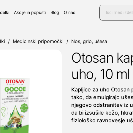
Products
search
zdelki
Akcije in popusti
Blog
O nas
lki
/
Medicinski pripomočki
/
Nos, grlo, ušesa
Otosan kap
uho, 10 ml
Kapljice za uho Otosan 
tako, da emulgirajo ušes
njegovo odstranitev iz 
da bi izsušile kožo, hkra
fiziološko ravnovesje u