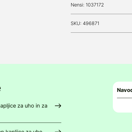
Nensi: 1037172
SKU: 496871
e
Navod
apljice za uho in za
n kapljice za uho