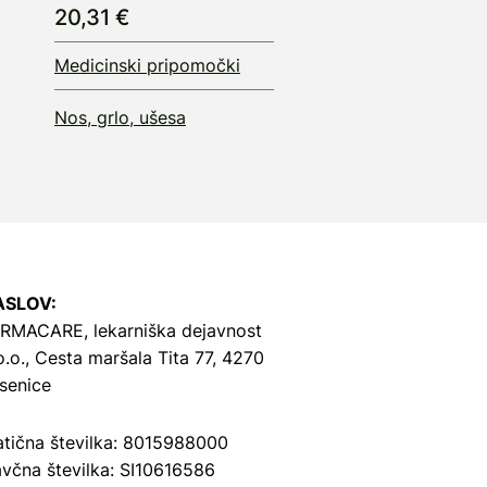
20,31 €
Medicinski pripomočki
Nos, grlo, ušesa
ASLOV:
RMACARE, lekarniška dejavnost
o.o.,
Cesta maršala Tita 77, 4270
senice
tična številka: 8015988000
včna številka: SI10616586