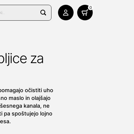
0
ljice za
pomagajo očistiti uho
no maslo in olajšajo
ušesnega kanala, ne
ti pa spoštujejo lojno
šesa.