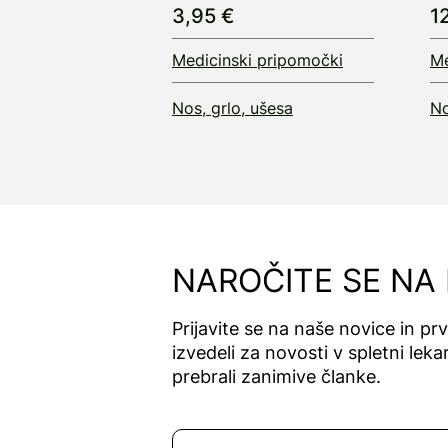
3,95 €
1
Medicinski pripomočki
Me
Nos, grlo, ušesa
No
NAROČITE SE NA
Prijavite se na naše novice in pr
izvedeli za novosti v spletni lekar
prebrali zanimive članke.
Naročite se na novice