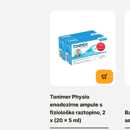
Tonimer Physio
enodozirne ampule s
fiziološko raztopino, 2
B
x (20 x 5 ml)
as