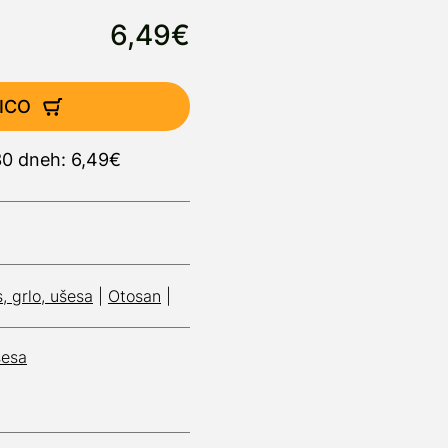
6,49€
ICO
30 dneh: 6,49€
, grlo, ušesa
|
Otosan
|
šesa