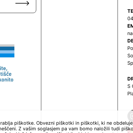
T
04
EM
na
DE
Po
So
Sp
DR
S 
Pl
rablja piškotke. Obvezni piškotki in piškotki, ki ne obdeluj
eščeni. Z vašim soglasjem pa vam bomo naložili tudi piško