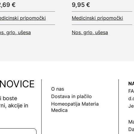
2,69 €
9,95 €
dicinski pripomočki
Medicinski pripomočki
s, grlo, ušesa
Nos, grlo, ušesa
 NOVICE
N
O nas
FA
Dostava in plačilo
vi boste
d.
Homeopatija Materia
ni, akcije in
Je
Medica
Ma
Da