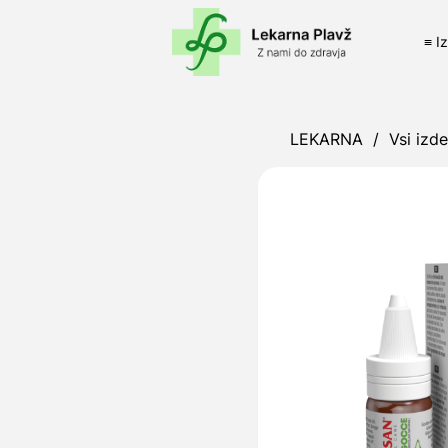
≡ I
LEKARNA
/
Vsi izde