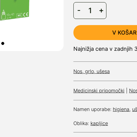
V KOŠAR
Najnižja cena v zadnjih 
Nos, grlo, ušesa
Medicinski pripomočki
|
Nos
Namen uporabe:
higiena
,
u
Oblika:
kapljice