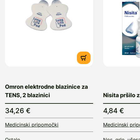
Omron elektrodne blazinice za
TENS, 2 blazinici
Nisita pršilo 
34,26 €
4,84 €
Medicinski pripomočki
Medicinski pri
Ostalo
Nos, grlo, ušes