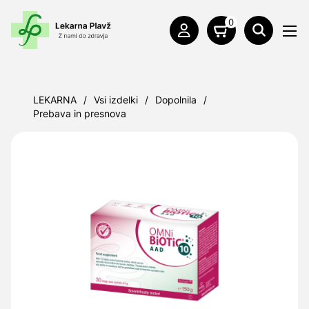
0
LEKARNA
/
Vsi izdelki
/
Dopolnila
/
Prebava in presnova