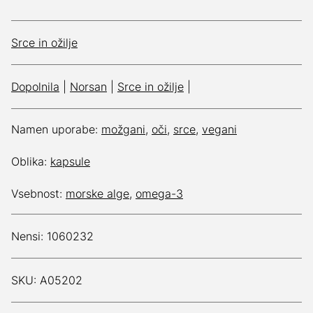
Srce in ožilje
Dopolnila
|
Norsan
|
Srce in ožilje
|
Namen uporabe:
možgani
,
oči
,
srce
,
vegani
Oblika:
kapsule
Vsebnost:
morske alge
,
omega-3
Nensi: 1060232
SKU: A05202