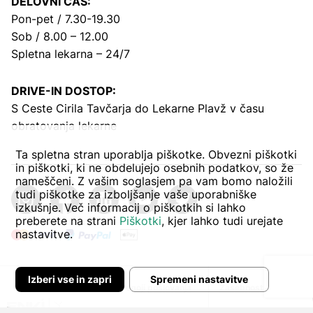
DELOVNI ČAS:
Pon-pet / 7.30-19.30
Sob / 8.00 – 12.00
Spletna lekarna – 24/7
DRIVE-IN DOSTOP:
S Ceste Cirila Tavčarja
do Lekarne Plavž v času
obratovanja lekarne
Ta spletna stran uporablja piškotke. Obvezni piškotki
in piškotki, ki ne obdelujejo osebnih podatkov, so že
nameščeni. Z vašim soglasjem pa vam bomo naložili
tudi piškotke za izboljšanje vaše uporabniške
izkušnje. Več informacij o piškotkih si lahko
preberete na strani
Piškotki
, kjer lahko tudi urejate
nastavitve.
Izberi vse in zapri
Spremeni nastavitve
Avtor:
Pogoji poslovanja
Zasebnost in piškoti