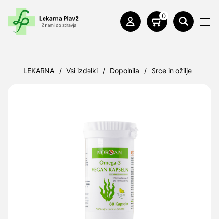
0
LEKARNA
/
Vsi izdelki
/
Dopolnila
/
Srce in ožilje