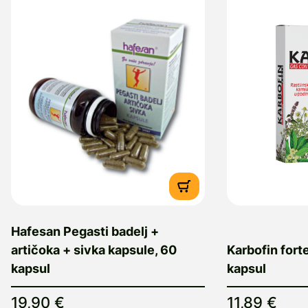
Hafesan Pegasti badelj +
artičoka + sivka kapsule, 60
Karbofin fort
kapsul
kapsul
19,90 €
11,89 €