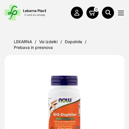
0
LEKARNA
/
Vsi izdelki
/
Dopolnila
/
Prebava in presnova