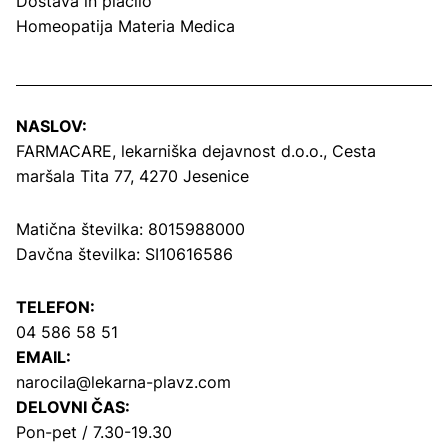
Dostava in plačilo
Homeopatija Materia Medica
NASLOV:
FARMACARE, lekarniška dejavnost d.o.o.,
Cesta
maršala Tita 77, 4270 Jesenice
Matična številka: 8015988000
Davčna številka: SI10616586
TELEFON:
04 586 58 51
EMAIL:
narocila@lekarna-plavz.com
DELOVNI ČAS:
Pon-pet / 7.30-19.30