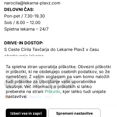
narocila@lekarna-plavz.com
DELOVNI ČAS:
Pon-pet / 7.30-19.30
Sob / 8.00 – 12.00
Spletna lekarna – 24/7
DRIVE-IN DOSTOP:
S Ceste Cirila Tavčarja
do Lekarne Plavž v času
obratovanja lekarne
Ta spletna stran uporablja piškotke. Obvezni piškotki
in piškotki, ki ne obdelujejo osebnih podatkov, so že
nameščeni. Z vašim soglasjem pa vam bomo naložili
tudi piškotke za izboljšanje vaše uporabniške
izkušnje. Več informacij o piškotkih si lahko
preberete na strani
Piškotki
, kjer lahko tudi urejate
nastavitve.
Izberi vse in zapri
Spremeni nastavitve
Avtor:
Pogoji poslovanja
Zasebnost in piškoti