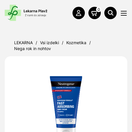
0
LEKARNA
/
Vsi izdelki
/
Kozmetika
/
Nega rok in nohtov