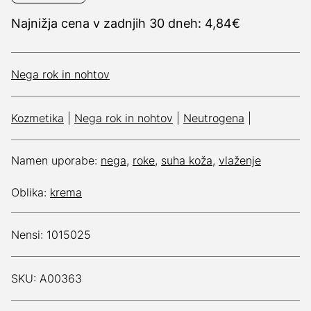
Najnižja cena v zadnjih 30 dneh: 4,84€
Nega rok in nohtov
Kozmetika
|
Nega rok in nohtov
|
Neutrogena
|
Namen uporabe:
nega
,
roke
,
suha koža
,
vlaženje
Oblika:
krema
Nensi: 1015025
SKU: A00363