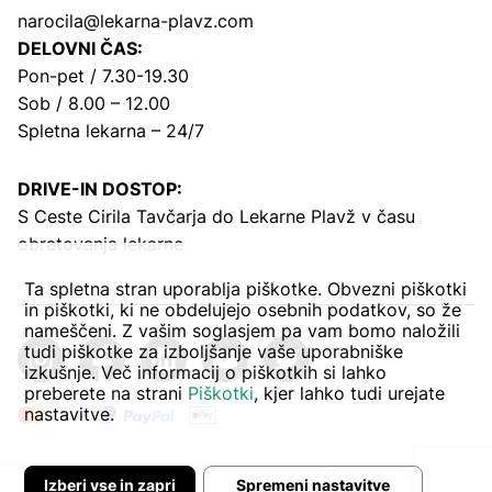
narocila@lekarna-plavz.com
DELOVNI ČAS:
Pon-pet / 7.30-19.30
Sob / 8.00 – 12.00
Spletna lekarna – 24/7
DRIVE-IN DOSTOP:
S Ceste Cirila Tavčarja
do Lekarne Plavž v času
obratovanja lekarne
Ta spletna stran uporablja piškotke. Obvezni piškotki
in piškotki, ki ne obdelujejo osebnih podatkov, so že
nameščeni. Z vašim soglasjem pa vam bomo naložili
tudi piškotke za izboljšanje vaše uporabniške
izkušnje. Več informacij o piškotkih si lahko
preberete na strani
Piškotki
, kjer lahko tudi urejate
nastavitve.
Izberi vse in zapri
Spremeni nastavitve