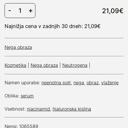
21,09€
Najnižja cena v zadnjih 30 dneh: 21,09€
Nega obraza
Kozmetika
|
Nega obraza
|
Neutrogena
|
Namen uporabe:
neenotna polt
,
nega
,
obraz
,
vlaženje
Oblika:
serum
Vsebnost:
niacinamid
,
hialuronska kislina
Nensi: 1065589