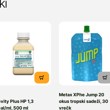
ki
Metax XPhe Jump 20
vity Plus HP 1,3
okus tropski sadeži, 30
al/ml, 500 ml
vrečk