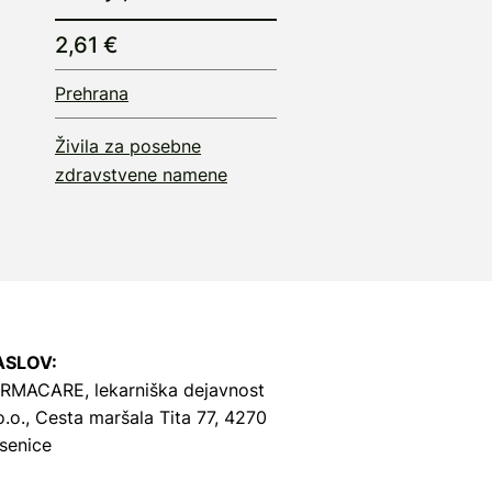
2,61 €
Prehrana
Živila za posebne
zdravstvene namene
ASLOV:
RMACARE, lekarniška dejavnost
o.o.,
Cesta maršala Tita 77, 4270
senice