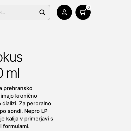
0
okus
0 ml
a prehransko
 imajo kronično
 dializi. Za peroralno
 po sondi. Nepro LP
 kalija v primerjavi s
i formulami.