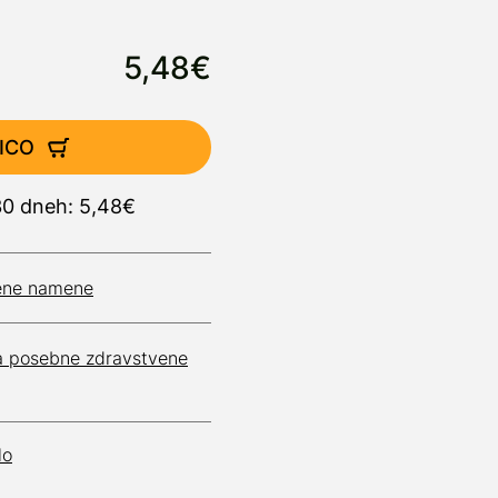
5,48€
ICO
 30 dneh: 5,48€
vene namene
za posebne zdravstvene
lo