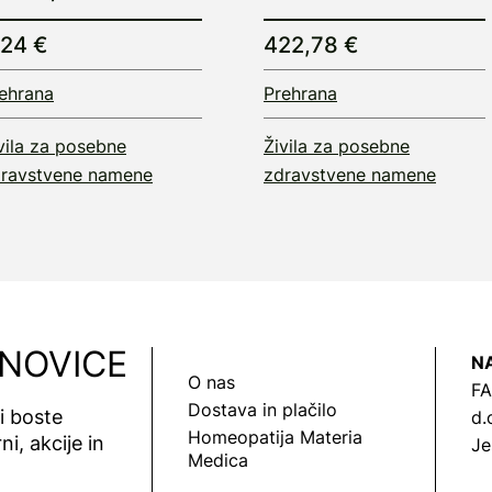
,24 €
422,78 €
ehrana
Prehrana
vila za posebne
Živila za posebne
ravstvene namene
zdravstvene namene
 NOVICE
N
O nas
FA
Dostava in plačilo
vi boste
d.
Homeopatija Materia
ni, akcije in
Je
Medica