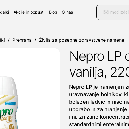
Products
search
zdelki
Akcije in popusti
Blog
O nas
lki
/
Prehrana
/
Živila za posebne zdravstvene namene
Nepro LP 
vanilja, 22
Nepro LP je namenjen z
uravnavanje bolnikov, ki
bolezen ledvic in niso na
uporabo in za hranjenje
ima znižane koncentracije
standardnimi enteralnim