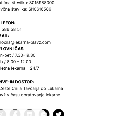
tična številka: 8015988000
včna številka: SI10616586
ELEFON:
 586 58 51
AIL:
rocila@lekarna-plavz.com
LOVNI ČAS:
n-pet / 7.30-19.30
b / 8.00 – 12.00
letna lekarna – 24/7
IVE-IN DOSTOP:
Ceste Cirila Tavčarja
do Lekarne
avž v času obratovanja lekarne