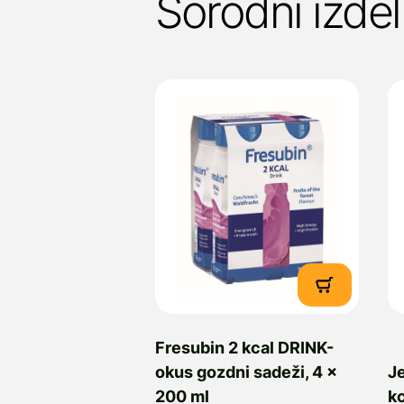
Sorodni izdel
Fresubin 2 kcal DRINK-
okus gozdni sadeži, 4 x
Je
200 ml
kc