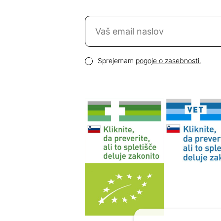
Naročite se na novice
Email naslov
Pogoji zasebnosti
Sprejemam
pogoje o zasebnosti.