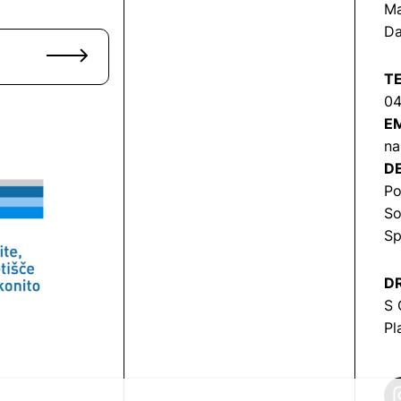
Ma
Da
T
04
EM
na
DE
Po
So
Sp
DR
S 
Pl