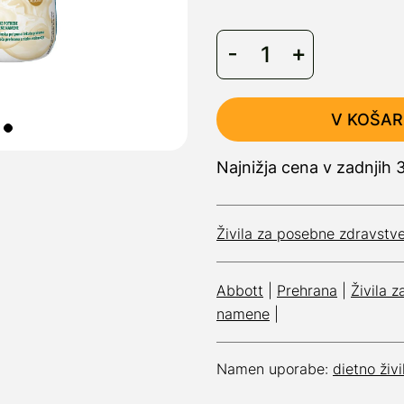
V KOŠAR
Najnižja cena v zadnjih
Živila za posebne zdravst
Abbott
|
Prehrana
|
Živila 
namene
|
Namen uporabe:
dietno živi