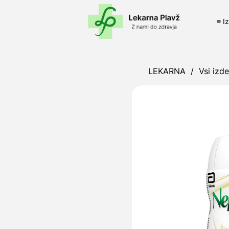
≡ I
LEKARNA
/
Vsi izde