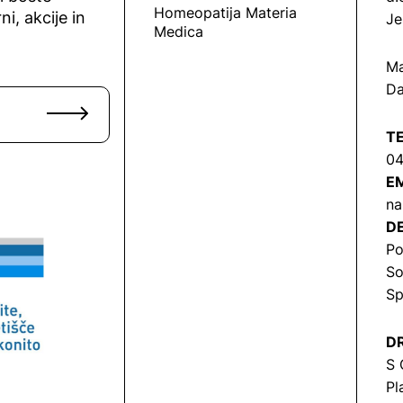
Homeopatija Materia
ni, akcije in
Je
Medica
Ma
Da
T
04
EM
na
DE
Po
So
Sp
DR
S 
Pl