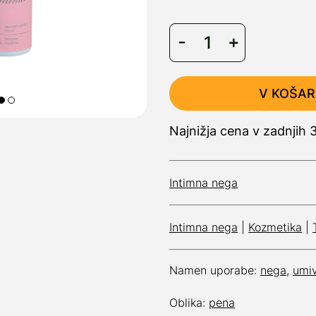
V KOŠAR
Najnižja cena v zadnjih 
Intimna nega
Intimna nega
|
Kozmetika
|
Namen uporabe:
nega
,
umi
Oblika:
pena