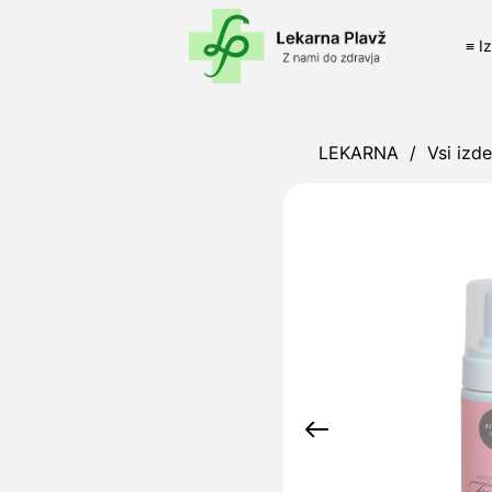
≡ I
LEKARNA
/
Vsi izde