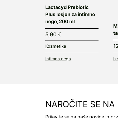
Lactacyd Prebiotic
Plus losjon za intimno
nego, 200 ml
M
ta
5,90 €
1
Kozmetika
Intimna nega
Iz
NAROČITE SE NA
Prijavite se na naše novice in pr