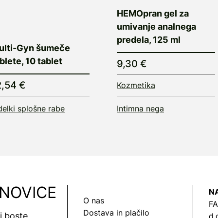
HEMOpran gel za
umivanje analnega
predela, 125 ml
ulti-Gyn šumeče
blete, 10 tablet
9,30 €
2,54 €
Kozmetika
delki splošne rabe
Intimna nega
 NOVICE
N
O nas
FA
Dostava in plačilo
vi boste
d.