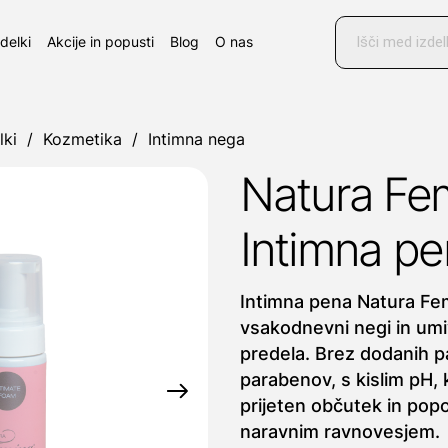
Products
search
zdelki
Akcije in popusti
Blog
O nas
lki
/
Kozmetika
/
Intimna nega
Natura Fe
Intimna pe
Intimna pena Natura Fe
vsakodnevni negi in umi
predela. Brez dodanih p
parabenov, s kislim pH, 
prijeten občutek in pop
naravnim ravnovesjem.