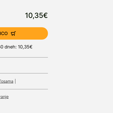
10,35€
ICO
30 dneh: 10,35€
Tosama
|
vanje