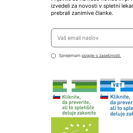
izvedeli za novosti v spletni lekar
prebrali zanimive članke.
Naročite se na novice
Email naslov
Pogoji zasebnosti
Sprejemam
pogoje o zasebnosti.