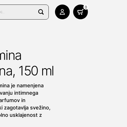
0
mina
na, 150 ml
mina je namenjena
vanju intimnega
arfumov in
ki zagotavlja svežino,
olno usklajenost z