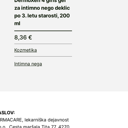
DermoXen 4 girls gel
za intimno nego deklic
po 3. letu starosti, 200
ml
8,36 €
Kozmetika
Intimna nega
ASLOV:
RMACARE, lekarniška dejavnost
o.o.,
Cesta maršala Tita 77, 4270