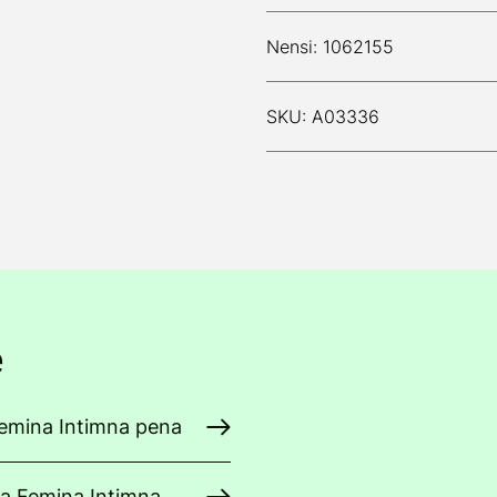
Nensi: 1062155
SKU: A03336
e
Femina Intimna pena
ra Femina Intimna