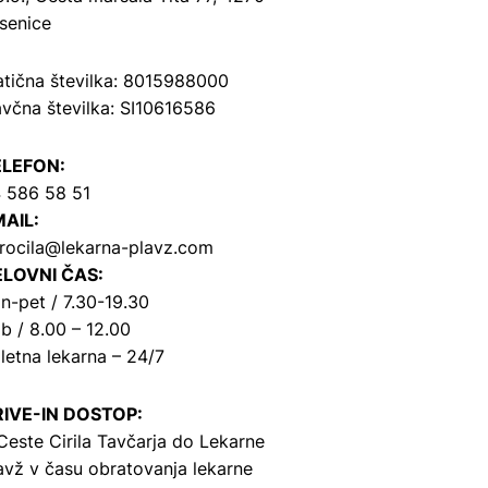
senice
tična številka: 8015988000
včna številka: SI10616586
ELEFON:
 586 58 51
AIL:
rocila@lekarna-plavz.com
LOVNI ČAS:
n-pet / 7.30-19.30
b / 8.00 – 12.00
letna lekarna – 24/7
IVE-IN DOSTOP:
Ceste Cirila Tavčarja
do Lekarne
avž v času obratovanja lekarne