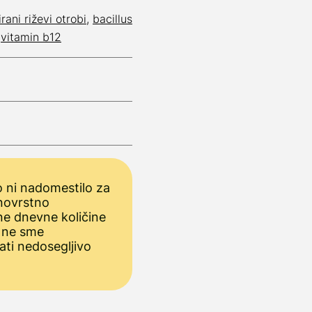
rani riževi otrobi
,
bacillus
,
vitamin b12
 ni nadomestilo za
novrstno
ne dnevne količine
 ne sme
ati nedosegljivo