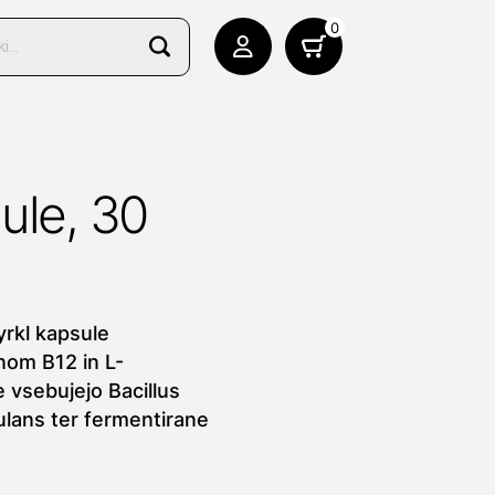
0
ule, 30
rkl kapsule
nom B12 in L-
 vsebujejo Bacillus
gulans ter fermentirane