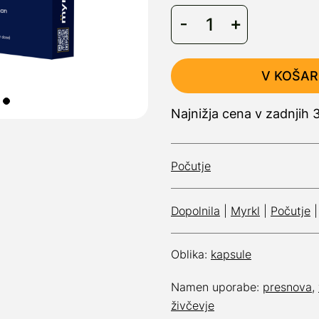
V KOŠAR
Najnižja cena v zadnjih
Počutje
Dopolnila
|
Myrkl
|
Počutje
|
Oblika:
kapsule
Namen uporabe:
presnova
,
živčevje