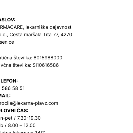
ASLOV:
RMACARE, lekarniška dejavnost
o.o.,
Cesta maršala Tita 77, 4270
senice
tična številka: 8015988000
včna številka: SI10616586
ELEFON:
 586 58 51
AIL:
rocila@lekarna-plavz.com
LOVNI ČAS:
n-pet / 7.30-19.30
b / 8.00 – 12.00
letna lekarna – 24/7