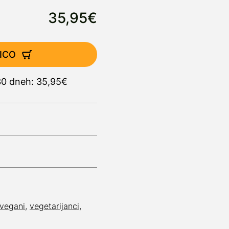
35,95€
ICO
 30 dneh: 35,95€
vegani
,
vegetarijanci
,