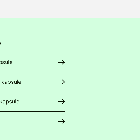
e
psule
 kapsule
 kapsule