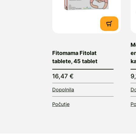
M
Fitomama Fitolat
e
tablete, 45 tablet
k
16,47 €
9
Dopolnila
Do
Počutje
Po