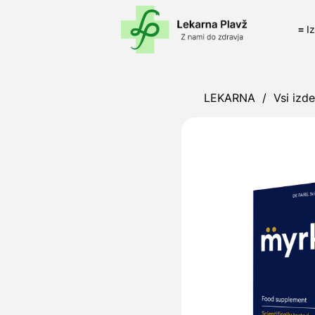
≡ I
LEKARNA
/
Vsi izde