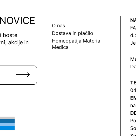
 NOVICE
N
O nas
FA
Dostava in plačilo
vi boste
d.
Homeopatija Materia
ni, akcije in
Je
Medica
Ma
Da
T
04
EM
na
DE
Po
So
Sp