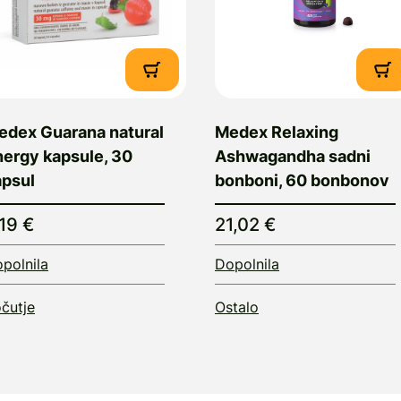
edex Guarana natural
Medex Relaxing
nergy kapsule, 30
Ashwagandha sadni
apsul
bonboni, 60 bonbonov
,19 €
21,02 €
polnila
Dopolnila
čutje
Ostalo