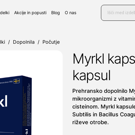
Products
search
zdelki
Akcije in popusti
Blog
O nas
lki
/
Dopolnila
/
Počutje
Myrkl kaps
kapsul
Prehransko dopolnilo My
mikroorganizmi z vitami
cisteinom. Myrkl kapsule
Subtilis in Bacillus Coa
riževe otrobe.