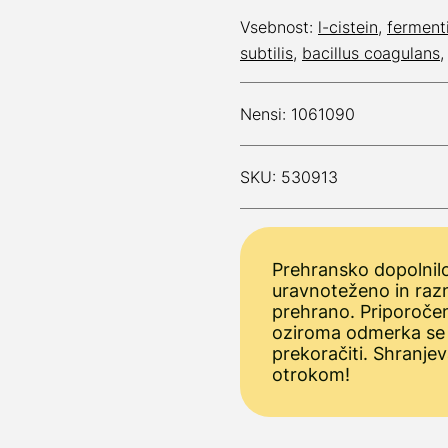
Vsebnost:
l-cistein
,
fermenti
subtilis
,
bacillus coagulans
Nensi: 1061090
SKU: 530913
Prehransko dopolnilo
uravnoteženo in raz
prehrano. Priporoče
oziroma odmerka se
prekoračiti. Shranjev
otrokom!