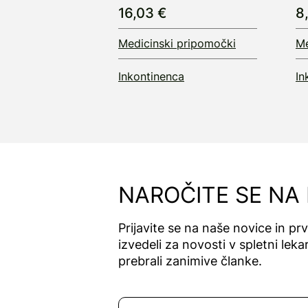
16,03 €
8
Medicinski pripomočki
Me
Inkontinenca
In
NAROČITE SE NA
Prijavite se na naše novice in pr
izvedeli za novosti v spletni lekar
prebrali zanimive članke.
Naročite se na novice