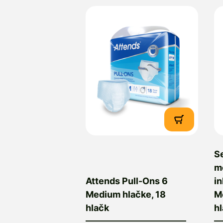
S
m
Attends Pull-Ons 6
i
Medium hlačke, 18
M
hlačk
h