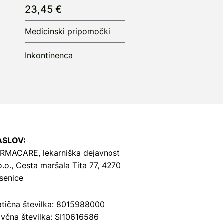
23,45 €
Medicinski pripomočki
Inkontinenca
ASLOV:
RMACARE, lekarniška dejavnost
o.o.,
Cesta maršala Tita 77, 4270
senice
tična številka: 8015988000
včna številka: SI10616586