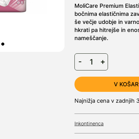
MoliCare Premium Elast
bočnima elastičnima zav
še večje udobje in varno
hkrati pa hitrejše in en
nameščanje.
V KOŠAR
Najnižja cena v zadnjih 
Inkontinenca