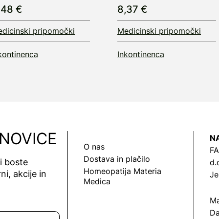
,48 €
8,37 €
dicinski pripomočki
Medicinski pripomočki
kontinenca
Inkontinenca
 NOVICE
N
O nas
FA
Dostava in plačilo
vi boste
d.
Homeopatija Materia
ni, akcije in
Je
Medica
Ma
Da