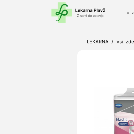
≡ I
LEKARNA
/
Vsi izde