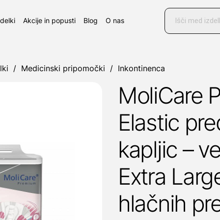
Products
search
zdelki
Akcije in popusti
Blog
O nas
lki
/
Medicinski pripomočki
/
Inkontinenca
MoliCare 
Elastic pr
kapljic – ve
Extra Larg
hlačnih pr