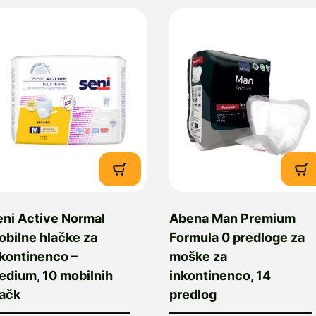
eni Active Normal
Abena Man Premium
obilne hlačke za
Formula 0 predloge za
nkontinenco –
moške za
edium, 10 mobilnih
inkontinenco, 14
lačk
predlog