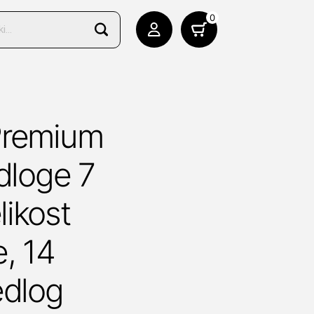
0
Premium
edloge 7
likost
e, 14
edlog