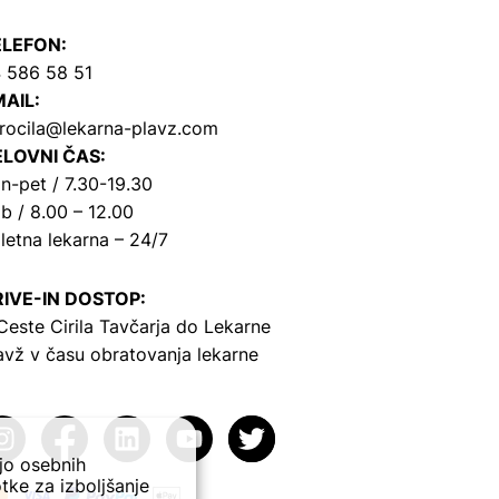
ELEFON:
 586 58 51
AIL:
rocila@lekarna-plavz.com
LOVNI ČAS:
n-pet / 7.30-19.30
b / 8.00 – 12.00
letna lekarna – 24/7
IVE-IN DOSTOP:
Ceste Cirila Tavčarja
do Lekarne
avž v času obratovanja lekarne
ejo osebnih
tke za izboljšanje