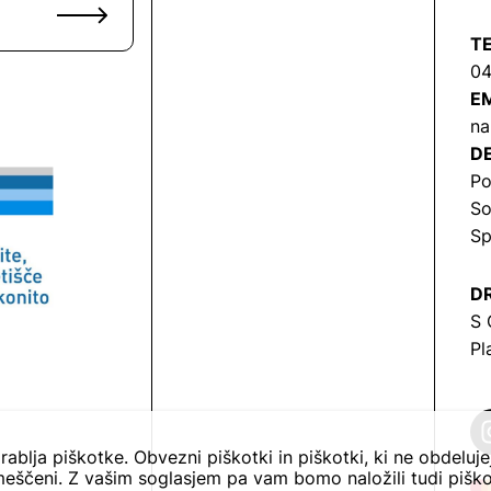
T
04
EM
na
DE
Po
So
Sp
DR
S 
Pl
rablja piškotke. Obvezni piškotki in piškotki, ki ne obdeluj
eščeni. Z vašim soglasjem pa vam bomo naložili tudi piško