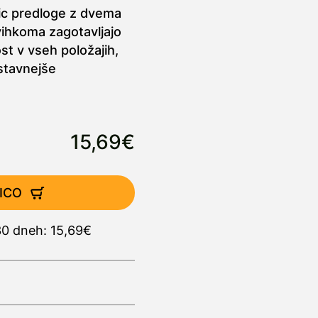
ic predloge z dvema
ihkoma zagotavljajo
st v vseh položajih,
ostavnejše
15,69€
ICO
30 dneh: 15,69€