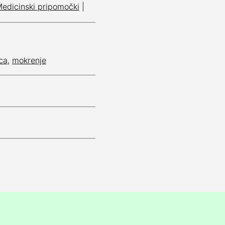
edicinski pripomočki
|
ca
,
mokrenje