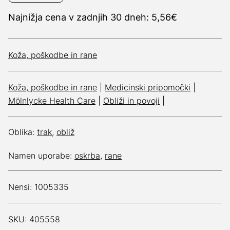
Najnižja cena v zadnjih 30 dneh: 5,56€
Koža, poškodbe in rane
Koža, poškodbe in rane
|
Medicinski pripomočki
|
Mölnlycke Health Care
|
Obliži in povoji
|
Oblika:
trak
,
obliž
Namen uporabe:
oskrba
,
rane
Nensi: 1005335
SKU: 405558