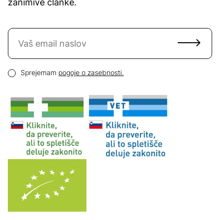
zanimive članke.
Naročite se na novice
Email naslov
Pogoji zasebnosti
Sprejemam
pogoje o zasebnosti.