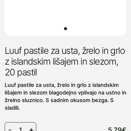
Luuf pastile za usta, žrelo in grlo
z islandskim lišajem in slezom,
20 pastil
Luuf pastile za usta, žrelo in grlo z islandskim
lišajem in slezom blagodejno vplivajo na ustno in
žrelno sluznico. S sadnim okusom bezga. S
sladili.
5,79€