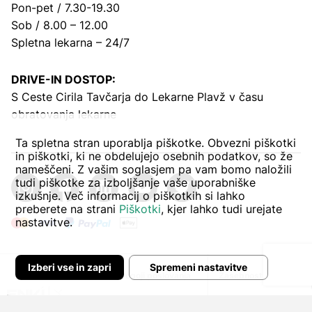
Pon-pet / 7.30-19.30
Sob / 8.00 – 12.00
Spletna lekarna – 24/7
DRIVE-IN DOSTOP:
S Ceste Cirila Tavčarja
do Lekarne Plavž v času
obratovanja lekarne
Ta spletna stran uporablja piškotke. Obvezni piškotki
in piškotki, ki ne obdelujejo osebnih podatkov, so že
nameščeni. Z vašim soglasjem pa vam bomo naložili
tudi piškotke za izboljšanje vaše uporabniške
izkušnje. Več informacij o piškotkih si lahko
preberete na strani
Piškotki
, kjer lahko tudi urejate
nastavitve.
Izberi vse in zapri
Spremeni nastavitve
Avtor:
Pogoji poslovanja
Zasebnost in piškoti