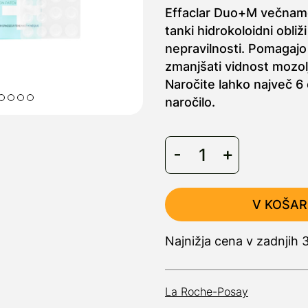
Effaclar Duo+M večnamen
tanki hidrokoloidni obliž
nepravilnosti. Pomagajo 
zmanjšati vidnost mozolj
Naročite lahko največ 6
naročilo.
V KOŠAR
Najnižja cena v zadnjih 
La Roche-Posay