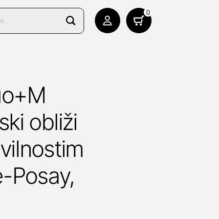
0
Duo+M
i obliži
vilnostim
e-Posay,