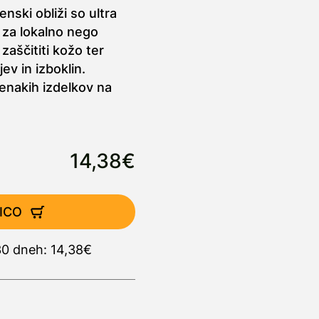
ski obliži so ultra
i za lokalno nego
zaščititi kožo ter
ev in izboklin.
 enakih izdelkov na
14,38€
ICO
30 dneh: 14,38€