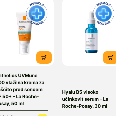
nthelios UVMune
0 vlažilna krema za
aščito pred soncem
Hyalu B5 visoko
F 50+ – La Roche-
učinkovit serum – La
osay, 50 ml
Roche-Posay, 30 ml