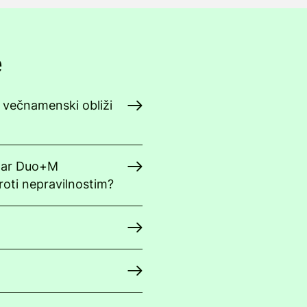
e
 večnamenski obliži
clar Duo+M
oti nepravilnostim?