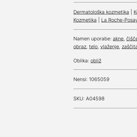
Dermatološka kozmetika
|
K
Kozmetika
|
La Roche-Posa
Namen uporabe:
akne
,
čišč
obraz
,
telo
,
vlaženje
,
zaščit
Oblika:
obliž
Nensi: 1065059
SKU: A04598