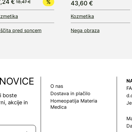
7,24 €
18,47 €
43,60 €
zmetika
Kozmetika
ščita pred soncem
Nega obraza
 NOVICE
N
O nas
FA
Dostava in plačilo
vi boste
d.
Homeopatija Materia
ni, akcije in
Je
Medica
Ma
Da