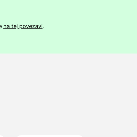
te
na tej povezavi
.