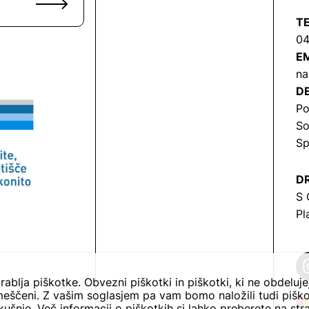
T
04
EM
na
DE
Po
So
Sp
DR
S 
Pl
rablja piškotke. Obvezni piškotki in piškotki, ki ne obdeluj
eščeni. Z vašim soglasjem pa vam bomo naložili tudi piško
ušnje. Več informacij o piškotkih si lahko preberete na str