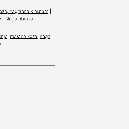
oža, nagnjena k aknam
|
y
|
Nega obraza
|
enje
,
mastna koža
,
nega
,
a