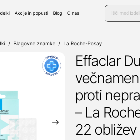
Products
search
zdelki
Akcije in popusti
Blog
O nas
lki
/
Blagovne znamke
/
La Roche-Posay
Effaclar 
večnamensk
proti nepra
– La Roch
22 obližev