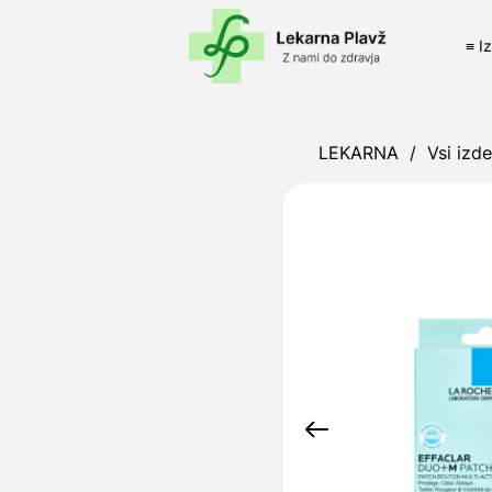
≡ I
LEKARNA
/
Vsi izde