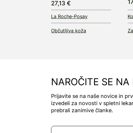
1
27,13 €
La Roche-Posay
Ko
Občutljiva koža
Za
NAROČITE SE NA
Prijavite se na naše novice in pr
izvedeli za novosti v spletni lekar
prebrali zanimive članke.
Naročite se na novice