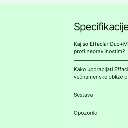
Specifikacij
Kaj so Effaclar Duo+M
proti nepravilnostim?
Kako uporabljati Effa
večnamenske obliže pr
Sestava
Opozorilo