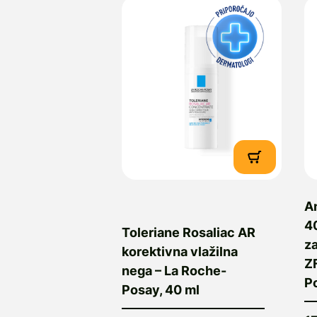
A
40
Toleriane Rosaliac AR
z
korektivna vlažilna
Z
nega – La Roche-
P
Posay, 40 ml