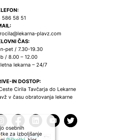
ELEFON:
 586 58 51
AIL:
rocila@lekarna-plavz.com
LOVNI ČAS:
n-pet / 7.30-19.30
b / 8.00 – 12.00
letna lekarna – 24/7
IVE-IN DOSTOP:
Ceste Cirila Tavčarja
do Lekarne
avž v času obratovanja lekarne
ejo osebnih
tke za izboljšanje
ani
Piškotki
, kjer