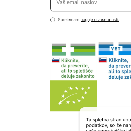
Email naslov
Pogoji zasebnosti
Sprejemam
pogoje o zasebnosti.
Ta spletna stran upo
podatkov, so že nam
vaše uporabniške izk