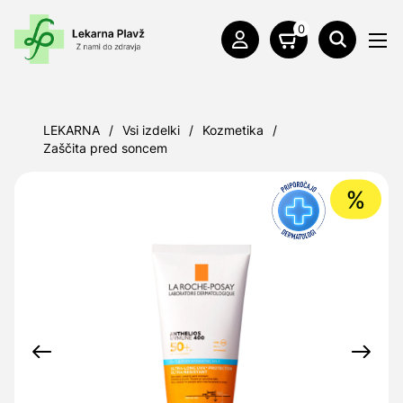
0
LEKARNA
/
Vsi izdelki
/
Kozmetika
/
Zaščita pred soncem