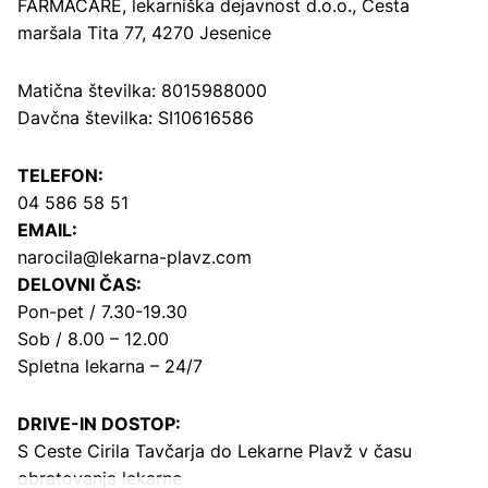
FARMACARE, lekarniška dejavnost d.o.o.,
Cesta
maršala Tita 77, 4270 Jesenice
Matična številka: 8015988000
Davčna številka: SI10616586
TELEFON:
04 586 58 51
EMAIL:
narocila@lekarna-plavz.com
DELOVNI ČAS:
Pon-pet / 7.30-19.30
Sob / 8.00 – 12.00
Spletna lekarna – 24/7
DRIVE-IN DOSTOP:
S Ceste Cirila Tavčarja
do Lekarne Plavž v času
obratovanja lekarne