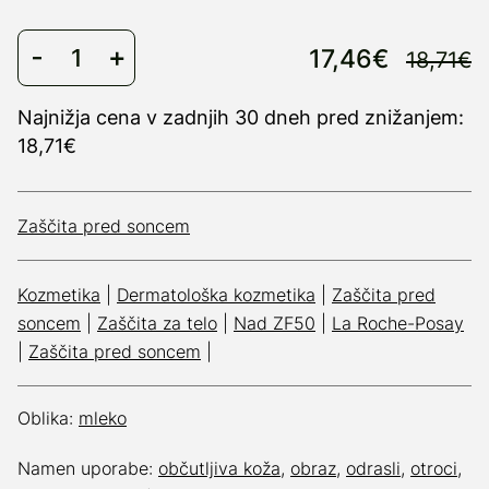
17,46€
18,71€
Najnižja cena v zadnjih 30 dneh pred znižanjem:
18,71€
Zaščita pred soncem
Kozmetika
|
Dermatološka kozmetika
|
Zaščita pred
soncem
|
Zaščita za telo
|
Nad ZF50
|
La Roche-Posay
|
Zaščita pred soncem
|
Oblika:
mleko
Namen uporabe:
občutljiva koža
,
obraz
,
odrasli
,
otroci
,