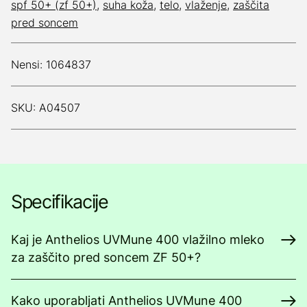
spf 50+ (zf 50+)
,
suha koža
,
telo
,
vlaženje
,
zaščita
pred soncem
Nensi: 1064837
SKU: A04507
Specifikacije
Kaj je Anthelios UVMune 400 vlažilno mleko
za zaščito pred soncem ZF 50+?
Kako uporabljati Anthelios UVMune 400