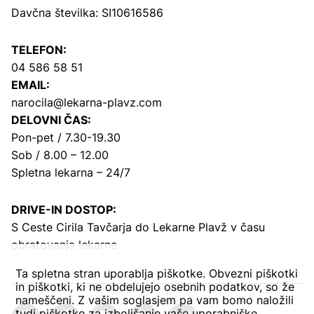
Davčna številka: SI10616586
TELEFON:
04 586 58 51
EMAIL:
narocila@lekarna-plavz.com
DELOVNI ČAS:
Pon-pet / 7.30-19.30
Sob / 8.00 – 12.00
Spletna lekarna – 24/7
DRIVE-IN DOSTOP:
S Ceste Cirila Tavčarja
do Lekarne Plavž v času
obratovanja lekarne
Ta spletna stran uporablja piškotke. Obvezni piškotki
in piškotki, ki ne obdelujejo osebnih podatkov, so že
nameščeni. Z vašim soglasjem pa vam bomo naložili
tudi piškotke za izboljšanje vaše uporabniške