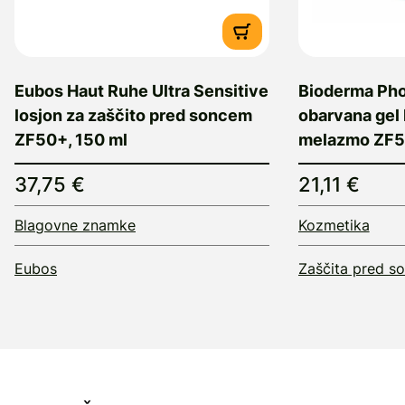
Eubos Haut Ruhe Ultra Sensitive
Bioderma Ph
losjon za zaščito pred soncem
obarvana gel 
ZF50+, 150 ml
melazmo ZF5
37,75 €
21,11 €
Blagovne znamke
Kozmetika
Eubos
Zaščita pred s