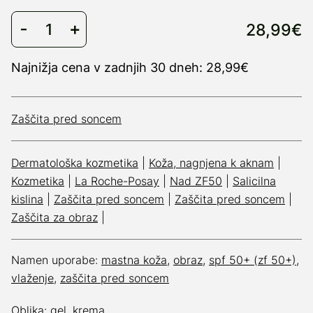
28,99€
Najnižja cena v zadnjih 30 dneh: 28,99€
Zaščita pred soncem
Dermatološka kozmetika
|
Koža, nagnjena k aknam
|
Kozmetika
|
La Roche-Posay
|
Nad ZF50
|
Salicilna
kislina
|
Zaščita pred soncem
|
Zaščita pred soncem
|
Zaščita za obraz
|
Namen uporabe:
mastna koža
,
obraz
,
spf 50+ (zf 50+)
,
vlaženje
,
zaščita pred soncem
Oblika:
gel
,
krema