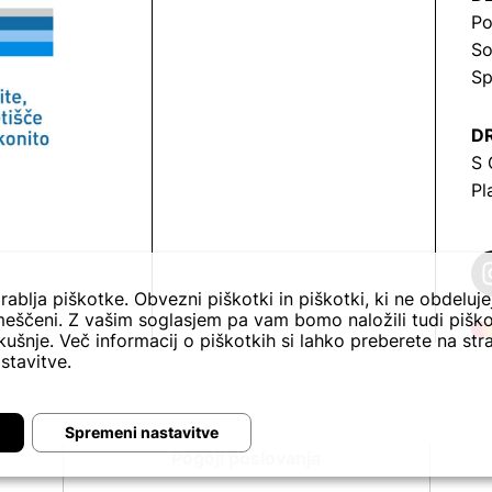
Po
So
Sp
DR
S 
Pl
rablja piškotke. Obvezni piškotki in piškotki, ki ne obdeluj
eščeni. Z vašim soglasjem pa vam bomo naložili tudi piško
ušnje. Več informacij o piškotkih si lahko preberete na str
stavitve.
Spremeni nastavitve
Pogoji poslovanja