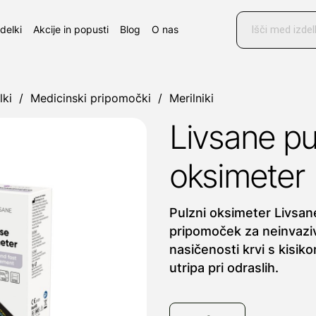
Products
search
zdelki
Akcije in popusti
Blog
O nas
lki
/
Medicinski pripomočki
/
Merilniki
Livsane pu
oksimeter
Pulzni oksimeter Livsan
pripomoček za neinvazi
nasičenosti krvi s kisik
utripa pri odraslih.