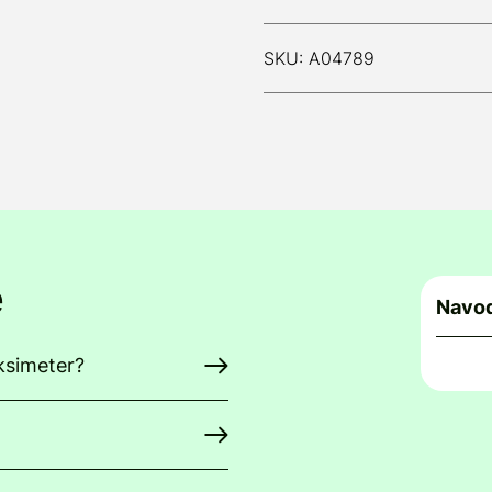
SKU: A04789
e
Navod
oksimeter?