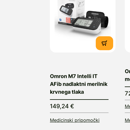
O
Omron M7 Intelli IT
me
AFib nadlaktni merilnik
krvnega tlaka
7
149,24 €
Me
Medicinski pripomočki
Me