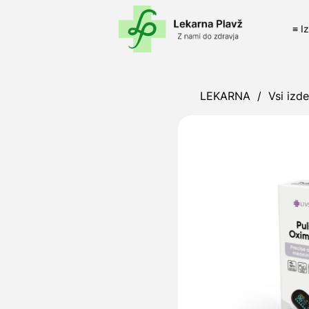
≡ I
LEKARNA
/
Vsi izde