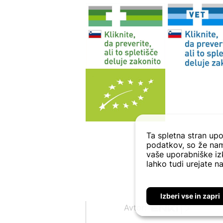
Ta spletna stran upo
podatkov, so že nam
vaše uporabniške izk
lahko tudi urejate na
Izberi vse in zapri
Avtor: