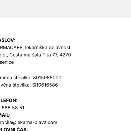
ASLOV:
RMACARE, lekarniška dejavnost
o.o.,
Cesta maršala Tita 77, 4270
senice
tična številka: 8015988000
včna številka: SI10616586
ELEFON:
 586 58 51
AIL:
rocila@lekarna-plavz.com
LOVNI ČAS: