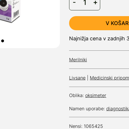
V KOŠAR
Najnižja cena v zadnjih 
Merilniki
Livsane
|
Medicinski pripom
Oblika:
oksimeter
Namen uporabe:
diagnostik
Nensi: 1065425