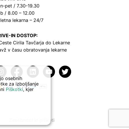
n-pet / 7.30-19.30
b / 8.00 – 12.00
letna lekarna – 24/7
IVE-IN DOSTOP:
Ceste Cirila Tavčarja
do Lekarne
avž v času obratovanja lekarne
ejo osebnih
tke za izboljšanje
ani
Piškotki
, kjer
Zasebnost in piškoti