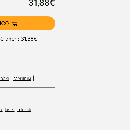
31,88€
ICO
30 dneh: 31,88€
očki
|
Merilniki
|
a
,
kisik
,
odrasli