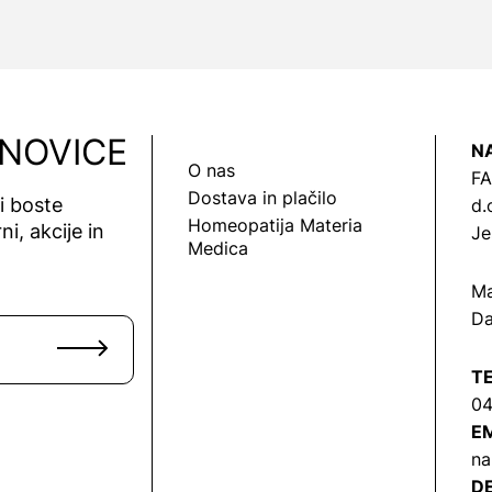
 NOVICE
N
O nas
FA
Dostava in plačilo
vi boste
d.
Homeopatija Materia
ni, akcije in
Je
Medica
Ma
Da
T
04
EM
na
DE