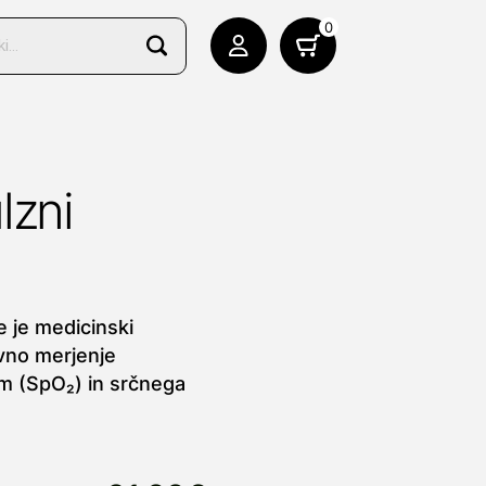
0
lzni
e je medicinski
vno merjenje
om (SpO₂) in srčnega