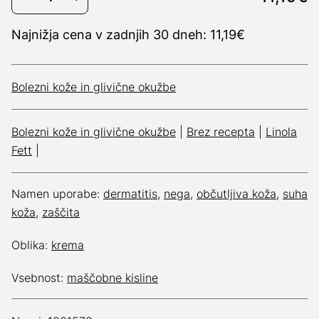
Najnižja cena v zadnjih 30 dneh: 11,19€
Bolezni kože in glivične okužbe
Bolezni kože in glivične okužbe
|
Brez recepta
|
Linola
Fett
|
Namen uporabe:
dermatitis
,
nega
,
občutljiva koža
,
suha
koža
,
zaščita
Oblika:
krema
Vsebnost:
maščobne kisline