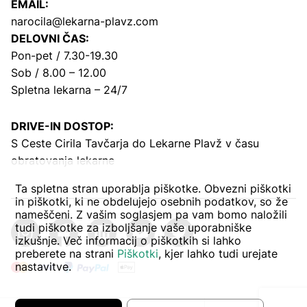
EMAIL:
narocila@lekarna-plavz.com
DELOVNI ČAS:
Pon-pet / 7.30-19.30
Sob / 8.00 – 12.00
Spletna lekarna – 24/7
DRIVE-IN DOSTOP:
S Ceste Cirila Tavčarja
do Lekarne Plavž v času
obratovanja lekarne
Ta spletna stran uporablja piškotke. Obvezni piškotki
in piškotki, ki ne obdelujejo osebnih podatkov, so že
nameščeni. Z vašim soglasjem pa vam bomo naložili
tudi piškotke za izboljšanje vaše uporabniške
izkušnje. Več informacij o piškotkih si lahko
preberete na strani
Piškotki
, kjer lahko tudi urejate
nastavitve.