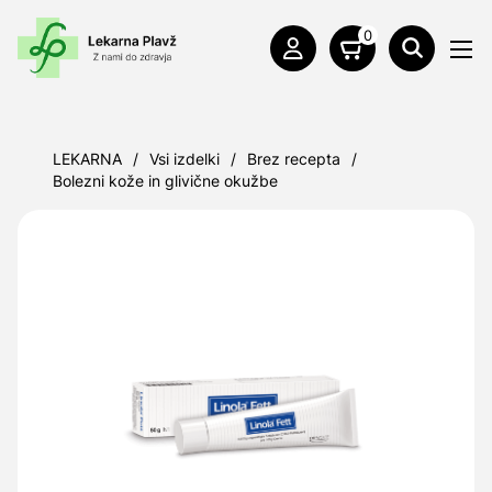
0
LEKARNA
/
Vsi izdelki
/
Brez recepta
/
Bolezni kože in glivične okužbe