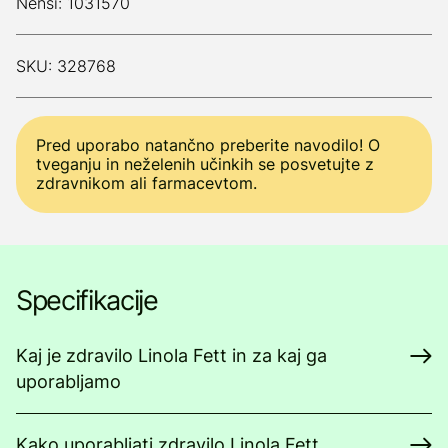
Nensi: 1031570
SKU: 328768
Pred uporabo natančno preberite navodilo! O
tveganju in neželenih učinkih se posvetujte z
zdravnikom ali farmacevtom.
Specifikacije
Kaj je zdravilo Linola Fett in za kaj ga
uporabljamo
Kako uporabljati zdravilo Linola Fett