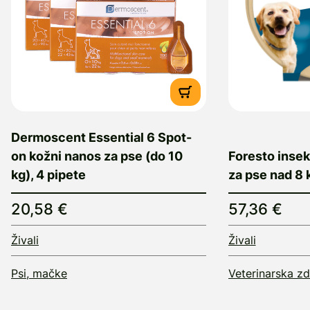
Dermoscent Essential 6 Spot-
on kožni nanos za pse (do 10
Foresto insek
kg), 4 pipete
za pse nad 8 
20,58 €
57,36 €
Živali
Živali
Psi, mačke
Veterinarska zd