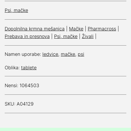
Psi, mačke
Dopolnilna krmna mešanica
|
Mačke
|
Pharmacross
|
Prebava in presnova
|
Psi, mačke
|
Živali
|
Namen uporabe:
ledvice
,
mačke
,
psi
Oblika:
tablete
Nensi: 1064503
SKU: A04129