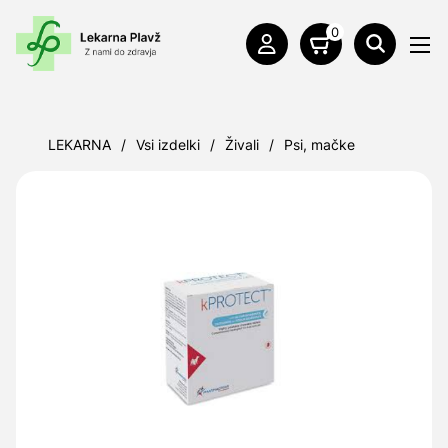
0
LEKARNA
/
Vsi izdelki
/
Živali
/
Psi, mačke