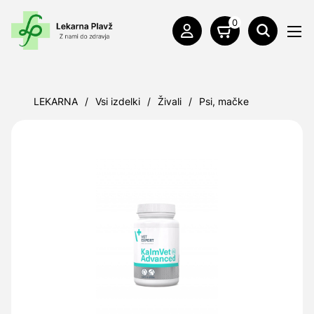
0
LEKARNA
/
Vsi izdelki
/
Živali
/
Psi, mačke