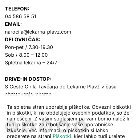
TELEFON:
04 586 58 51
EMAIL:
narocila@lekarna-plavz.com
DELOVNI ČAS:
Pon-pet / 7.30-19.30
Sob / 8.00 – 12.00
Spletna lekarna – 24/7
DRIVE-IN DOSTOP:
S Ceste Cirila Tavčarja
do Lekarne Plavž v času
obratovanja lekarne
Ta spletna stran uporablja piškotke. Obvezni piškotki
in piškotki, ki ne obdelujejo osebnih podatkov, so že
nameščeni. Z vašim soglasjem pa vam bomo naložili
tudi piškotke za izboljšanje vaše uporabniške
izkušnje. Več informacij o piškotkih si lahko
preberete na strani
Piškotki
, kjer lahko tudi urejate