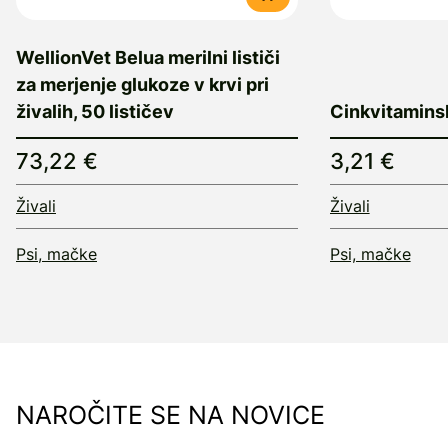
WellionVet Belua merilni lističi
za merjenje glukoze v krvi pri
živalih, 50 lističev
Cinkvitamins
73,22 €
3,21 €
Živali
Živali
Psi, mačke
Psi, mačke
NAROČITE SE NA NOVICE