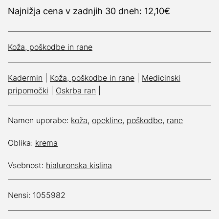
Najnižja cena v zadnjih 30 dneh: 12,10€
Koža, poškodbe in rane
Kadermin
|
Koža, poškodbe in rane
|
Medicinski
pripomočki
|
Oskrba ran
|
Namen uporabe:
koža
,
opekline
,
poškodbe
,
rane
Oblika:
krema
Vsebnost:
hialuronska kislina
Nensi: 1055982